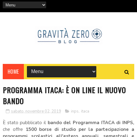
HOME
PROGRAMMA ITACA: È ON LINE IL NUOVO
BANDO
sabato, novembre 02, 2019
inps
,
itaca
È stato pubblicato il
bando del Programma ITACA di INPS,
che offre
1500 borse di studio per la partecipazione a
programmi scolastici all'estero annuali, semestrali e