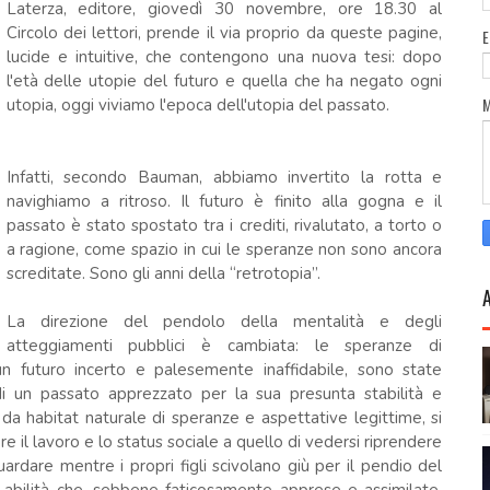
Laterza, editore, giovedì 30 novembre, ore 18.30 al
Circolo dei lettori, prende il via proprio da queste pagine,
lucide e intuitive, che contengono una nuova tesi: dopo
l'età delle utopie del futuro e quella che ha negato ogni
utopia, oggi viviamo l'epoca dell'utopia del passato.
Infatti, secondo Bauman, abbiamo invertito la rotta e
navighiamo a ritroso. Il futuro è finito alla gogna e il
passato è stato spostato tra i crediti, rivalutato, a torto o
a ragione, come spazio in cui le speranze non sono ancora
screditate. Sono gli anni della “retrotopia”.
La direzione del pendolo della mentalità e degli
atteggiamenti pubblici è cambiata: le speranze di
n futuro incerto e palesemente inaffidabile, sono state
 un passato apprezzato per la sua presunta stabilità e
o, da habitat naturale di speranze e aspettative legittime, si
re il lavoro e lo status sociale a quello di vedersi riprendere
ardare mentre i propri figli scivolano giù per il pendio del