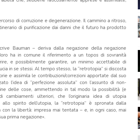
n abilità che, sebbene faticosamente apprese e assimilate,
rcorso di corruzione e degenerazione. Il cammino a ritroso,
tinerario di purificazione dai danni che il futuro ha prodotto
scrive Bauman – deriva dalla negazione della negazione
Moro ha in comune il riferimento a un topos di sovranità
ffrire, e possibilmente garantire, un minimo accettabile di
ucia in se stessi. Al tempo stesso, la “retrotopia” si discosta
rie e assimila le contribuzioni/correzioni apportate dal suo
to l’idea di “perfezione assoluta” con l’assunto di non-
dine delle cose, ammettendo in tal modo la possibilità (e
di cambiamenti ulteriori, che l’originaria idea di utopia
allo spirito dell’utopia, la “retrotopia” è spronata dalla
a con la libertà: impresa mai tentata – e, in ogni caso, mai
a sua prima negazione».