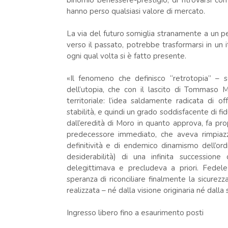
binomio benessere-prestigio, di ritrovarsi co
hanno perso qualsiasi valore di mercato.
La via del futuro somiglia stranamente a un pe
verso il passato, potrebbe trasformarsi in un i
ogni qual volta si è fatto presente.
«Il fenomeno che definisco “retrotopia” – 
dell’utopia, che con il lascito di Tommaso 
territoriale: l’idea saldamente radicata di o
stabilità, e quindi un grado soddisfacente di fid
dall’eredità di Moro in quanto approva, fa prop
predecessore immediato, che aveva rimpiazza
definitività e di endemico dinamismo dell’or
desiderabilità) di una infinita successione 
delegittimava e precludeva a prio­ri. Fedele 
speranza di riconciliare finalmente la sicurezz
realizzata – né dalla visione originaria né dall
Ingresso libero fino a esaurimento posti