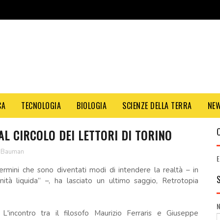
CA
TECNOLOGIA
BIOLOGIA
SCIENZE DELLA TERRA
NE
 CIRCOLO DEI LETTORI DI TORINO
 Bauman
E
rmini che sono diventati modi di intendere la realtà – in
nità liquida” –, ha lasciato un ultimo saggio, Retrotopia
L'incontro tra il filosofo Maurizio Ferraris e Giuseppe