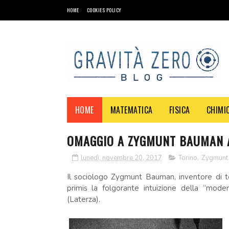
HOME
COOKIES POLICY
HOME
MATEMATICA
FISICA
CHIMI
OMAGGIO A ZYGMUNT BAUMAN AL
lunedì, novembre 20, 2017
Torino
,
Zygmunt
Il sociologo Zygmunt Bauman, inventore di te
primis la folgorante intuizione della “moder
(Laterza).