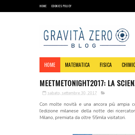
HOME
COOKIES POLICY
HOME
MATEMATICA
FISICA
CHIMI
MEETMETONIGHT2017: LA SCIENZ
sabato, settembre 30, 2017
Con molte novità e una ancora più ampia colla
l’edizione milanese della notte dei ricercator
Milano, premiata da oltre 55mila visitatori.