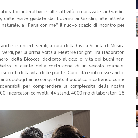
boratori interattivi e alle attività organizzate ai Giardini
 dalle visite guidate dai botanici ai Giardini, alle attività
 naturale, a “Parla con me”, il nuovo spazio di incontro per
 anche i Concerti serali, a cura della Civica Scuola di Musica
erdi, per la prima volta a MeetMeTonight. Tra i laboratori
ero” della Bicocca, dedicato al ciclo di vita dei buchi neri,
dietro le quinte della costruzione di un veicolo spaziale,
a i segreti della vita delle piante. Curiosità e interesse anche
fi e antropologi hanno conquistato il pubblico mostrando come
ndispensabili per comprendere la complessità della nostra
0 i ricercatori coinvolti, 44 stand, 4000 mq di laboratori, 18