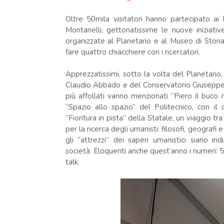
Oltre 50mila visitatori hanno partecipato ai la
Montanelli: gettonatissime le nuove iniziative,
organizzate al Planetario e al Museo di Storia
fare quattro chiacchiere con i ricercatori.
Apprezzatissimi, sotto la volta del Planetario,
Claudio Abbado e del Conservatorio Giuseppe V
più affollati vanno menzionati “Piero il buco n
“Spazio allo spazio” del Politecnico, con il 
“Fioritura in pista” della Statale, un viaggio tr
per la ricerca degli umanisti: filosofi, geogra
gli “attrezzi” dei saperi umanistici siano i
società. Eloquenti anche quest’anno i numeri: 50
talk.