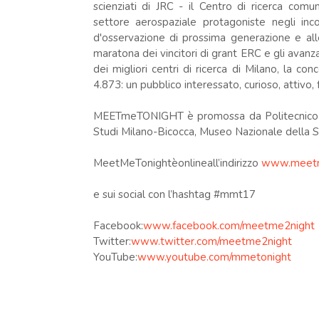
scienziati di JRC - il Centro di ricerca com
settore aerospaziale protagoniste negli incon
d'osservazione di prossima generazione e all
maratona dei vincitori di grant ERC e gli avanza
dei migliori centri di ricerca di Milano, la con
4.873: un pubblico interessato, curioso, attivo, 
MEETmeTONIGHT è promossa da Politecnico di M
Studi Milano-Bicocca, Museo Nazionale della S
MeetMeTonightèonlineall’indirizzo
www.meetme
e sui social con l’hashtag #mmt17
Facebook:
www.facebook.com/meetme2night
Twitter:
www.twitter.com/meetme2night
YouTube:
www.youtube.com/mmetonight