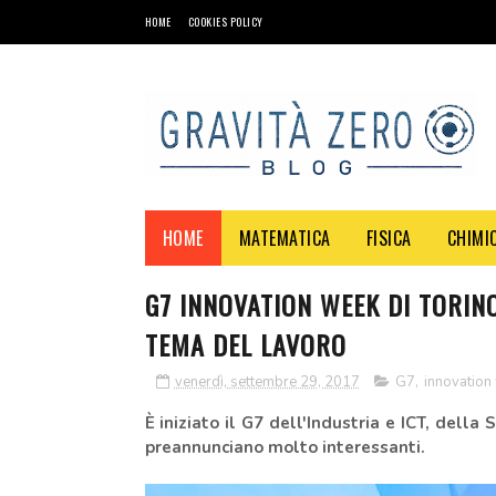
HOME
COOKIES POLICY
HOME
MATEMATICA
FISICA
CHIMI
G7 INNOVATION WEEK DI TORIN
TEMA DEL LAVORO
venerdì, settembre 29, 2017
G7
,
innovation
È iniziato il G7 dell'
Industria e ICT, della 
preannunciano molto interessanti.