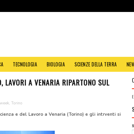
CA
TECNOLOGIA
BIOLOGIA
SCIENZE DELLA TERRA
NE
O, LAVORI A VENARIA RIPARTONO SUL
E
 week
,
Torino
Scienza e del Lavoro
a Venaria (Torino) e gli intrventi si