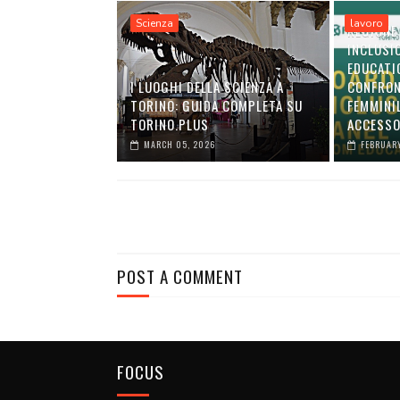
Scienza
lavoro
REGIONE
INCLUSI
EDUCATI
I LUOGHI DELLA SCIENZA A
CONFRON
TORINO: GUIDA COMPLETA SU
FEMMINI
TORINO.PLUS
ACCESSO
MARCH 05, 2026
FEBRUARY
POST A COMMENT
FOCUS