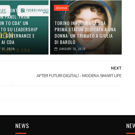
donna
 PIEMONTE: “BOARD
ON PANEL: FROM
ON TO CDA” UN
TORINO INAUGURA LA SUA
TO SU LEADERSHIP
PRIMA STATUA DEDICATA A UNA
LE, GOVERNANCE E
DONNA: UN TRIBUTO A GIULIA
 AI CDA
DI BAROLO
 27, 2026
JANUARY 10, 2026
NEXT
AFTER FUTURI DIGITALI - MODENA SMART LIFE
NEWS
NE