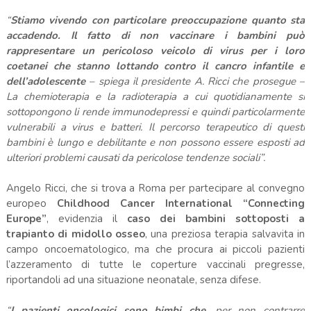
“
Stiamo vivendo con particolare preoccupazione quanto sta
accadendo.
Il fatto di non vaccinare i bambini può
rappresentare un pericoloso veicolo di virus per i loro
coetanei che stanno lottando contro il cancro infantile e
dell’adolescente
– spiega il presidente A. Ricci che prosegue –
La chemioterapia e la radioterapia a cui quotidianamente si
sottopongono li rende immunodepressi e quindi particolarmente
vulnerabili a virus e batteri. Il percorso terapeutico di questi
bambini è lungo e debilitante e non possono essere esposti ad
ulteriori problemi causati da pericolose tendenze sociali”.
Angelo Ricci, che si trova a Roma per partecipare al convegno
europeo
Childhood Cancer International “Connecting
Europe”
, evidenzia il
caso dei bambini sottoposti a
trapianto di midollo osseo
, una preziosa terapia salvavita in
campo oncoematologico, ma che procura ai piccoli pazienti
l’azzeramento di tutte le coperture vaccinali pregresse,
riportandoli ad una situazione neonatale, senza difese.
“
I pazienti oncologici sono bimbi che
, per non contrarre