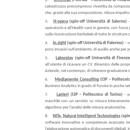
2.
Greenrail
(
PoliHub – Politecnico di Milano
calcestruzzo precompresso rivestita da composto
che, grazie alla sua composizione, riduce impatto 
3.
H-opera
(spin-off Università di Salerno)
operatorio e all'Health-care in genere, con focus 
sulla ricostruzione biofedele di tutte le strutture 
4.
In.sight
(spin-off Università di Palermo)
– s
poco invasivi sull’ambiente, di ausilio anche per
5.
Laborplay
(spin-off Università di Firenze
all’utente di ricavare un CV dinamico delle propri
Aziende, nel contempo, di ottenere graduatorie di
6.
Mediamente Consulting
(I3P – Politecnic
Business Analytics in grado di fornire in poche set
7.
Lanieri
(I3P – Politecnico di Torino)
- p
maschile con un servizio su misura interamente
algoritmo per l’analisi delle misure anatomiche.
8.
NITe, Natural Intelligent Technologies
(spin
software innovative e competenze avanzate nel s
l’elaborazione automatica di documenti digitali, i