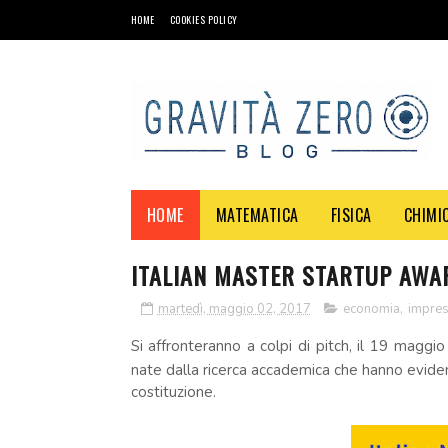
HOME
COOKIES POLICY
HOME
MATEMATICA
FISICA
CHIMI
ITALIAN MASTER STARTUP AWARD
martedì, maggio 02, 2017
economia
,
impre
Si affronteranno a colpi di pitch, il 19 maggi
nate dalla ricerca accademica che hanno eviden
costituzione.