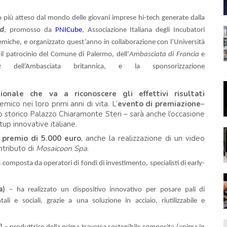
 più atteso dal mondo delle giovani imprese hi-tech generate dalla
rd
, promosso da
PNICube
, Associazione Italiana degli Incubatori
emiche, e organizzato quest’anno in collaborazione con l’Università
 il patrocinio del Comune di Palermo, dell’
Ambasciata di Francia
e
e
dell’Ambasciata britannica, e la sponsorizzazione
onale che va a riconoscere gli effettivi risultati
ico nei loro primi anni di vita. L’
evento
di premiazione
–
lo storico Palazzo Chiaramonte Steri – sarà anche l’occasione
rtup innovative italiane.
n
premio di 5.000 euro
, anche la realizzazione di un video
ntributo di
Mosaicoon
Spa
.
 composta da operatori di fondi di investimento, specialisti di early-
a)
– ha realizzato un
dispositivo innovativo per posare pali di
li e sociali, grazie a una soluzione in acciaio, riutilizzabile e