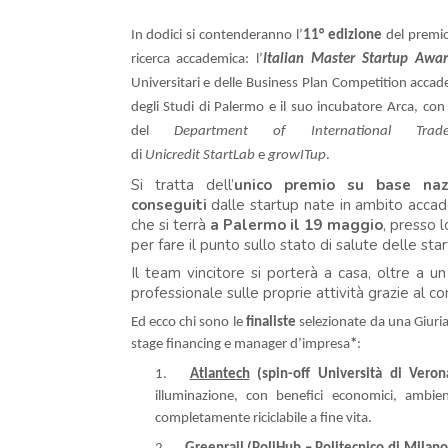
In dodici si contenderanno l’
11°
edizione
del premio
ricerca accademica: l’
Italian Master Startup Awa
Universitari e delle Business Plan Competition accad
degli Studi di Palermo e il suo incubatore Arca, con
del
Department of International Trad
di
Unicredit
StartLab
e
growITup
.
Si tratta dell’
unico premio su base nazi
conseguiti
dalle startup nate in ambito accadem
che si terrà
a Palermo il 19 maggio
, presso 
per fare il punto sullo stato di salute delle sta
Il team vincitore si porterà a casa, oltre a u
professionale sulle proprie attività grazie al co
Ed ecco chi sono le
finaliste
selezionate da una Giuria
stage financing e manager d’impresa
*
:
1.
Atlantech
(spin-off Università di Veron
illuminazione, con benefici economici, ambienta
completamente riciclabile a fine vita.