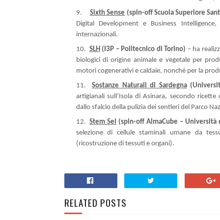
9.
Sixth Sense
(spin-off Scuola Superiore Sant
Digital Development e Business Intelligence,
internazionali.
10.
SLH
(I3P – Politecnico di Torino)
– ha realiz
biologici di origine animale e vegetale per pro
motori cogenerativi e caldaie, nonché per la produ
11.
Sostanze Naturali di Sardegna
(Universi
artigianali sull’Isola di Asinara, secondo ricette
dallo sfalcio della pulizia dei sentieri del Parco Naz
12.
Stem Sel
(spin-off AlmaCube – Università 
selezione di cellule staminali
umane da tessuti
(
ricostruzione di tessuti e organi).
RELATED POSTS