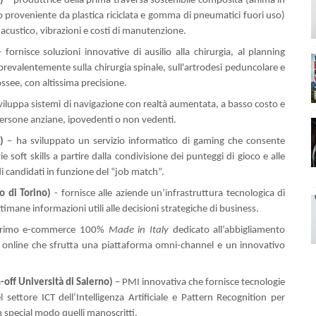
)
– produttrice della prima traversa sostenibile composita (anima in
 proveniente da plastica riciclata e gomma di pneumatici fuori uso)
acustico, vibrazioni e costi di manutenzione.
– fornisce soluzioni innovative di ausilio alla chirurgia, al planning
prevalentemente sulla chirurgia spinale, sull'artrodesi peduncolare e
ossee, con altissima precisione.
viluppa sistemi di navigazione con realtà aumentata, a basso costo e
 persone anziane, ipovedenti o non vedenti.
)
– ha sviluppato un
servizio informatico di gaming che consente
e soft skills a partire dalla condivisione dei punteggi di gioco e alle
 candidati in funzione del “job match”.
o di Torino)
- fornisce alle aziende un’infrastruttura tecnologica di
timane informazioni utili alle decisioni strategiche di business.
rimo e-commerce 100%
Made in Italy
dedicato all’abbigliamento
 online che sfrutta una piattaforma omni-channel e un innovativo
-off Università di Salerno)
– PMI innovativa che fornisce tecnologie
ettore ICT dell’Intelligenza Artificiale e Pattern Recognition per
n special modo quelli manoscritti.