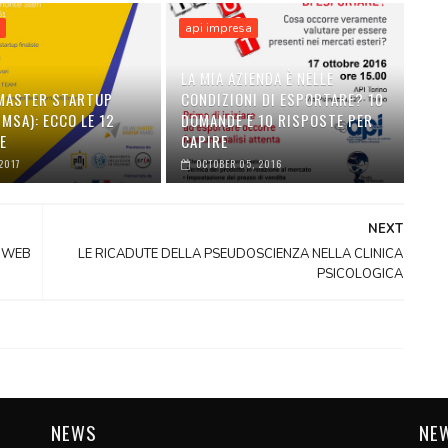
a
api impresa
LA MIA AZIENDA È NELLE
 MASTER STARTUP
CONDIZIONI DI ESPORTARE? 10
MSA): ECCO LE 12
DOMANDE E 10 RISPOSTE PER
E
CAPIRE
2017
OCTOBER 05, 2016
NEXT
 WEB
LE RICADUTE DELLA PSEUDOSCIENZA NELLA CLINICA
PSICOLOGICA
NEWS
NE