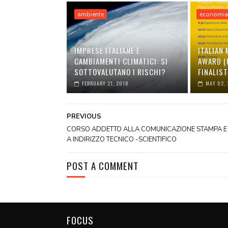
ambiente
economi
IMPRESE ITALIANE E
ITALIAN
CAMBIAMENTI CLIMATICI: SI
AWARD (I
SOTTOVALUTANO I RISCHI?
FINALIST
FEBRUARY 21, 2018
MAY 02, 
PREVIOUS
CORSO ADDETTO ALLA COMUNICAZIONE STAMPA E
A INDIRIZZO TECNICO -SCIENTIFICO
POST A COMMENT
FOCUS