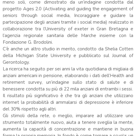
meno soli, come dimostrato da un’indagine condotta dal
progetto Ages 2.0 (Activating and guiding the engagement of
seniors through social media, Incoraggiare e guidare la
partecipazione degli anziani tramite i social media) realizzato in
collaborazione tra l’University of exeter in Gran Bretagna e
l’agenzia regionale sanitaria delle Marche insieme con la
Fondazione G. Brodolini.
C’è anche un altro studio in merito, condotto da Shelia Cotten
della Michigan State University e pubblicato sul Journal of
Gerontology.
La ricerca ha seguito per sei anni la vita quotidiana di migliaia di
anziani americani in pensione, elaborando i dati dell’Health and
retirement survey, un’indagine sullo stato di salute e di
benessere condotta su più di 22 mila anziani di entrambi i sessi.
Il risultato più significativo è che tra gli anziani che utilizzano
internet la probabilità di ammalarsi di depressione è inferiore
del 30% rispetto agli altri.
Gli stimoli della rete, o meglio, imparare ad utilizzare uno
strumento totalmente nuovo, aiuta a tenere sveglia la mente,
aumenta la capacità di concentrazione e mantiene in buona
forma la propria memoria. In fondo è come tornare a scuola: un