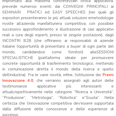
improntato alla massima concretezzain ottica applicativa,
prevede numerosi eventi: dai CONVEGNI PRINCIPALI ai
SEMINARI PRATICI ed EASY SPEECHES (nei quali gli
espositori presenteranno le più attuali soluzioni emetodologie
rivolte all’azienda manifatturiera competitiva, con possibile
successivo approfondimento e illustrazione di casi applicativi
reali a cura degli esperti, presso le singole postazioni), dagli
INCONTRI B2B (che offriranno ai responsabili di aziende
italiane l’opportunità di presentarsi a buyer di ogni parte del
mondo, candidandosi come fornitori) alleSESSIONI
SPECIALISTICHE (piattaforma ideale per promuovere
concrete opportunità di trasferimento tecnologico, mettendo
in comunicazione diretta il mondo della ricerca e quello
dell’industria). Fra le varie novità, infine, l’istituzione dei
Premi
Innovazione 4.0
, che verranno assegnati agli autori delle
testimonianze applicative più interessanti e
attuali,rispettivamente nelle categorie “Ricerca e Università”,
“Produzione”, “Metrologia”, “Robotica” e“Scuola”. Nella
certezza che l’innovazione competitiva dev’essere supportata
dalla diffusione delle conoscenze e delle esperienze di
successo.