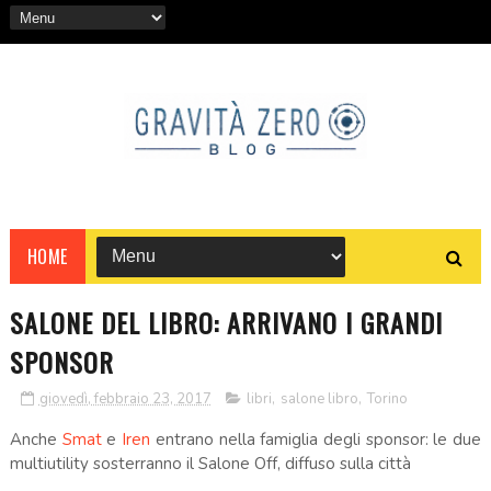
HOME
SALONE DEL LIBRO: ARRIVANO I GRANDI
SPONSOR
giovedì, febbraio 23, 2017
libri
,
salone libro
,
Torino
Anche
Smat
e
Iren
entrano nella famiglia degli sponsor: le due
multiutility sosterranno il Salone Off, diffuso sulla città