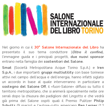
Nel giorno in cui il
30° Salone Internazionale del Libro
ha
presentato il suo tema conduttore (
Oltre il confine
),
l’immagine guida e i principali progetti,
due nuovi sponsor
entrano nella famiglia dei
sostenitori del Salone
.
Smat
(Società Metropolitana Acque Torino S.p.A.) e
Iren
S.p.A.
, i due importanti
gruppi multiutility
con base torinese
attivi nel campo dell’acqua e dell’energia, hanno infatti siglato
un accordo in base al quale interverranno in particolare a
sostegno del Salone Off
, il «fuori-Salone» diffuso su tutto il
territorio metropolitano, che si animerà specialmente nelle ore
serali dopo la chiusura dei padiglioni del Lingotto e che vedrà
già prima del Salone ospiti quali il Premio Pulitzer
Philip
Schultz
(9 marzo) e l’autore-culto americano
Ben Lerner
(12