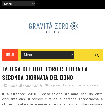
HOME
LA LEGA DEL FILO D’ORO CELEBRA LA
SECONDA GIORNATA DEL DONO
lunedì, ottobre 03, 2016
lega del filo d'oro
,
medicina
,
salute
Il 4 Ottobre 2016 l’Associazione italiana
che da oltre
cinquanta anni si prende cura delle persone
sordocieche e
pluriminorate psicosensoriali
e delle loro famiglie rinnova il