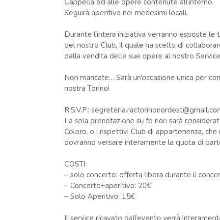
Cappella ed alle opere contenute all’interno.
Seguirà aperitivo nei medesimi locali.
Durante l’intera iniziativa verranno esposte le
del nostro Club, il quale ha scelto di collabora
dalla vendita delle sue opere al nostro Service
Non mancate… Sarà un’occasione unica per cono
nostra Torino!
R.S.V.P.: segreteria.ractorinonordest@gmail.co
La sola prenotazione su fb non sarà considerata
Coloro, o i rispettivi Club di appartenenza, che
dovranno versare interamente la quota di part
COSTI:
– solo concerto: offerta libera durante il conce
– Concerto+aperitivo: 20€
– Solo Aperitivo: 15€
Il service ricavato dall’evento verrà interament