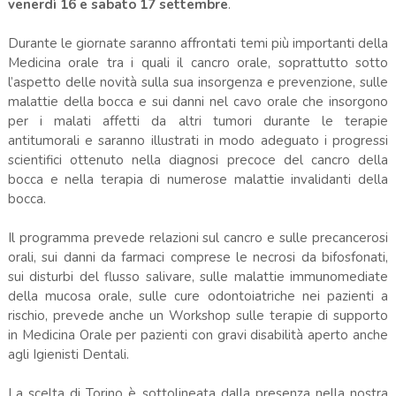
venerdì 16 e sabato 17 settembre
.
Durante le giornate saranno affrontati temi più importanti della
Medicina orale tra i quali il cancro orale, soprattutto sotto
l’aspetto delle novità sulla sua insorgenza e prevenzione, sulle
malattie della bocca e sui danni nel cavo orale
che insorgono
per i malati affetti da altri tumori durante le terapie
antitumorali e saranno illustrati in modo adeguato i progressi
scientifici ottenuto nella diagnosi precoce del cancro della
bocca e nella terapia di numerose malattie invalidanti della
bocca.
Il programma prevede relazioni sul cancro e sulle precancerosi
orali, sui danni da farmaci comprese le necrosi da bifosfonati,
sui disturbi del flusso salivare, sulle malattie immunomediate
della mucosa orale, sulle cure odontoiatriche nei pazienti a
rischio, prevede anche un Workshop sulle terapie di supporto
in Medicina Orale per pazienti con gravi disabilità aperto anche
agli Igienisti Dentali.
La scelta di Torino è sottolineata dalla presenza nella nostra