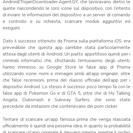
Android/TrojanDownloader.Agent.GY, che lavoravano dietro le
quinte nascondendo le loro icone sul dispositivo, con l’intento
di inviare le informazioni del dispositivo a un server di comando
e controllo e su richiesta, scaricare moduli aggiuntivi ed
eseguirli.
Dato il successo ottenuto da Prisma sulla piattaforma iOS, era
prevedibile che questa app sarebbe stata particolarmente
attesa dagli utenti di Android. Un piatto appetitoso quindi per i
criminali informatici che, sfruttando l’entusiasmo degli utenti,
hanno immesso su Google Store le false app di Prisma
utilizzando icone, nomi e immagini simili all’app originale, oltre
che false recensioni, prima del rilascio ufficiale dell’app per i
dispositivi Android. Lo stesso è successo poco tempo fa con le
false app di Pokemon Go e di GTA 5, oltre che di My Talking
Angela, Dubsmash e Subway Surfers, che sono state
precedute da imitazioni che contenevano dei porn clicker.
Tentare di scaricare un’app famosa prima che venga rilasciata
ufficialmente è quindi una pessima idea, in quanto la probabilità
di scaricare un’app originale è davvero minima, mentre il rischio