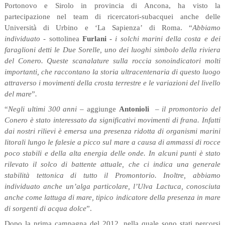
Portonovo e Sirolo in provincia di Ancona, ha visto la
partecipazione nel team di ricercatori-subacquei anche delle
Università di Urbino e ‘La Sapienza’ di Roma. “
Abbiamo
individuato
- sottolinea
Furlani -
i solchi marini della costa e dei
faraglioni detti le Due Sorelle, uno dei luoghi simbolo della riviera
del Conero. Queste scanalature sulla roccia sono
indicatori molti
importanti, che raccontano la storia ultracentenaria di questo luogo
attraverso i movimenti della crosta terrestre e le variazioni del livello
del mare
”
.
“
Negli ultimi 300 anni
– aggiunge
Antonioli
–
il promontorio del
Conero è stato interessato da significativi movimenti di frana. Infatti
dai nostri rilievi è emersa una presenza ridotta di organismi marini
litorali lungo le falesie a picco sul mare a causa di ammassi di rocce
poco stabili e della alta energia delle onde. In alcuni punti è stato
rilevato il solco di battente attuale, che ci indica una generale
stabilità tettonica di tutto il Promontorio. Inoltre, abbiamo
individuato anche un’alga particolare, l’Ulva Lactuca, conosciuta
anche come lattuga di mare, tipico indicatore della presenza in mare
di sorgenti di acqua dolce
”.
Dopo la prima campagna del 2012, nella quale sono stati percorsi