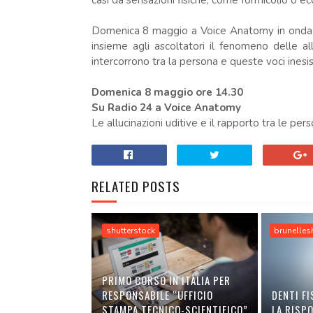
casi da sensazioni fisiche, come formicolio o ec
Domenica 8 maggio a Voice Anatomy in onda su
insieme agli ascoltatori il fenomeno delle al
intercorrono tra la persona e queste voci inesis
Domenica 8 maggio ore 14.30
Su Radio 24 a Voice Anatomy
Le allucinazioni uditive e il rapporto tra le pers
RELATED POSTS
shutterstock
brunelles
PRIMO CORSO IN ITALIA PER
RESPONSABILE “UFFICIO
DENTI FI
STAMPA TECNICO-SCIENTIFICO”
LA RISP