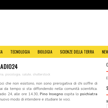
CA
TECNOLOGIA
BIOLOGIA
SCIENZE DELLA TERRA
NE
RADIO24
ria
,
psicologia
,
salute
,
shutterstock
E
oci che non esistono, non sono prerogativa di chi soffre di
mai da tempo si sta diffondendo nella comunità scientifica.
adio 24, alle ore 14.30,
Pino Insegno
ospita lo
psichiatra
 nuovo modo di intendere e studiare le voci.