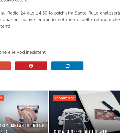
cessivo calore.
 Radio 24 alle 14.30 lo psichiatra Santo Rullo analizzerà
lucinazioni uditive entrando nel merito delle relazioni che
tenti.
one e le voci inesistenti
hi
ecommerce
SSI? IMPLANTOLOGIA È
OSTA
COSA CI OFFRE OGGI IL WEB