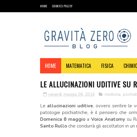
HOME
COOKIES POLICY
HOME
MATEMATICA
FISICA
CHIMI
LE ALLUCINAZIONI UDITIVE SU 
venerdì, maggio 06, 2016
medicina
,
psichiat
Le
allucinazioni uditive
, ovvero sentire le v
patologie psichiatriche, è il pensiero che or
Domenica 8 maggio
a
Voice Anatomy
su R
Santo Rullo
che condurrà gli ascoltatori in un