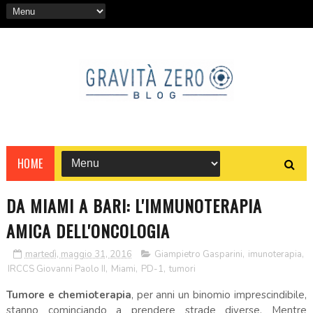
HOME
DA MIAMI A BARI: L'IMMUNOTERAPIA
AMICA DELL'ONCOLOGIA
martedì, maggio 31, 2016
Giampietro Gasparini
,
imunoterapia
,
IRCCS Giovanni Paolo II
,
Miami
,
PD-1
,
tumori
Tumore e chemioterapia
, per anni un binomio imprescindibile,
stanno cominciando a prendere strade diverse. Mentre