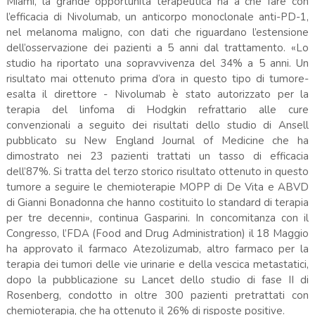
Miami, la grande opportunità terapeutica ha a che fare con
l’efficacia di Nivolumab, un anticorpo monoclonale anti-PD-1,
nel melanoma maligno, con dati che riguardano l’estensione
dell’osservazione dei pazienti a 5 anni dal trattamento. «Lo
studio ha riportato una sopravvivenza del 34% a 5 anni. Un
risultato mai ottenuto prima d’ora in questo tipo di tumore-
esalta il direttore - Nivolumab è stato autorizzato per la
terapia del linfoma di Hodgkin refrattario alle cure
convenzionali a seguito dei risultati dello studio di Ansell
pubblicato su New England Journal of Medicine che ha
dimostrato nei 23 pazienti trattati un tasso di efficacia
dell’87%. Si tratta del terzo storico risultato ottenuto in questo
tumore a seguire le chemioterapie MOPP di De Vita e ABVD
di Gianni Bonadonna che hanno costituito lo standard di terapia
per tre decenni», continua Gasparini. In concomitanza con il
Congresso, l’FDA (Food and Drug Administration) il 18 Maggio
ha approvato il farmaco Atezolizumab, altro farmaco per la
terapia dei tumori delle vie urinarie e della vescica metastatici,
dopo la pubblicazione su Lancet dello studio di fase II di
Rosenberg, condotto in oltre 300 pazienti pretrattati con
chemioterapia, che ha ottenuto il 26% di risposte positive.