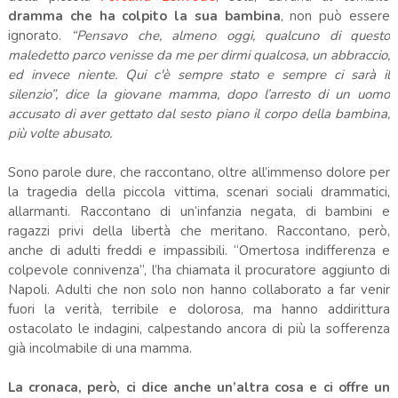
dramma che ha colpito la sua bambina
, non può essere
ignorato.
“Pensavo che, almeno oggi, qualcuno di questo
maledetto parco venisse da me per dirmi qualcosa, un abbraccio,
ed invece niente. Qui c'è sempre stato e sempre ci sarà il
silenzio”, dice la giovane mamma, dopo l’arresto di un uomo
accusato di aver gettato dal sesto piano il corpo della bambina,
più volte abusato.
Sono parole dure, che raccontano, oltre all’immenso dolore per
la tragedia della piccola vittima, scenari sociali drammatici,
allarmanti. Raccontano di un’infanzia negata, di bambini e
ragazzi privi della libertà che meritano. Raccontano, però,
anche di adulti freddi e impassibili. “Omertosa indifferenza e
colpevole connivenza”, l’ha chiamata il procuratore aggiunto di
Napoli. Adulti che non solo non hanno collaborato a far venir
fuori la verità, terribile e dolorosa, ma hanno addirittura
ostacolato le indagini, calpestando ancora di più la sofferenza
già incolmabile di una mamma.
La cronaca, però, ci dice anche un’altra cosa e ci offre un