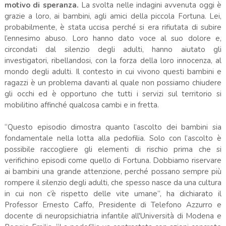
motivo di speranza.
La svolta nelle indagini avvenuta oggi è
grazie a loro, ai bambini, agli amici della piccola Fortuna. Lei,
probabilmente, è stata uccisa perché si era rifiutata di subire
l’ennesimo abuso. Loro hanno dato voce al suo dolore e,
circondati dal silenzio degli adulti, hanno aiutato gli
investigatori, ribellandosi, con la forza della loro innocenza, al
mondo degli adulti. Il contesto in cui vivono questi bambini e
ragazzi è un problema davanti al quale non possiamo chiudere
gli occhi ed è opportuno che tutti i servizi sul territorio si
mobilitino affinché qualcosa cambi e in fretta.
“Questo episodio dimostra quanto l’ascolto dei bambini sia
fondamentale nella lotta alla pedofilia. Solo con l’ascolto è
possibile raccogliere gli elementi di rischio prima che si
verifichino episodi come quello di Fortuna. Dobbiamo riservare
ai bambini una grande attenzione, perché possano sempre più
rompere il silenzio degli adulti, che spesso nasce da una cultura
in cui non c’è rispetto delle vite umane”, ha dichiarato il
Professor Ernesto Caffo, Presidente di Telefono Azzurro e
docente di neuropsichiatria infantile all'Università di Modena e