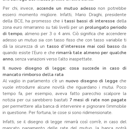
Per chi, invece,
accende un mutuo adesso
non potrebbe
esserci momento migliore. Infatti, Mario Draghi, presidente
della BCE, ha promesso che
i tassi bassi di interesse
della
zona euro rimarranno su tali livelli per un
prolungato periodo
di tempo
, almeno per 3 o 4 anni. Ciò significa che accendere
adesso un mutuo sia con tasso fisso che con tasso variabile ti
dà la sicurezza di un
tasso d’interesse mai così basso
da
quando esiste l’Euro e che
rimarrà tale almeno per qualche
anno
, senza variazioni verso l’alto inaspettate.
Il nuovo disegno di legge: cosa succede in caso di
mancato rimborso della rata
Al vaglio in parlamento c’è un
nuovo disegno di legge
che
vuole introdurre alcune novità che riguardano i mutui. Poco
tempo fa, per esempio, aveva fatto parecchio scalpore la
notizia per cui sarebbero bastati
7 mesi di rate non pagate
per permettere alla banca di intervenire e pignorare l’immobile
in questione. Per fortuna, le cose si sono ridimensionate.
Infatti, se il disegno di legge rimarrà così com’è, in caso del
mancato pagamento delle rate del mutuo, la banca potrà