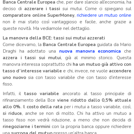
Banca
Centrale
Europea
che, per dare slancio all’economia, ha
deciso di
azzerare
i
tassi
sui mutui. Come ci spiegano sul
comparatore
online
SuperMoney
,
richiedere un mutuo online
non è mai stato così vantaggioso e facile, anche grazie a
queste novità. Ma vediamole nel dettaglio.
La manovra della BCE: tassi sui mutui azzerati
Come dicevamo, la
Banca
Centrale
Europea
guidata da Mario
Draghi ha adottato una
nuova manovra economica
che
azzera
i tassi sui mutui
, già al minimo storico. Questa
manovra interessa soprattutto chi
ha un mutuo già attivo con
tasso d’interesse variabile
e chi, invece, ne vuole
accendere
uno nuovo
sia con tasso variabile che con tasso d’interesse
fisso.
Infatti, il
tasso variabile
ancorato al tasso principale di
rifinanziamento della Bce
viene ridotto dallo 0,5% attuale
allo 0%.
Il
costo della
rata
per i mutui a tasso variabile, così,
si riduce
, anche se non di molto. Chi ha attivo un mutuo a
tasso fisso non vedrà riduzione, a meno che non decida di
rinegoziarne i termini
con la propria banca oppure richiedere
una
surroga
del
mutuo
presso un’altra banca.