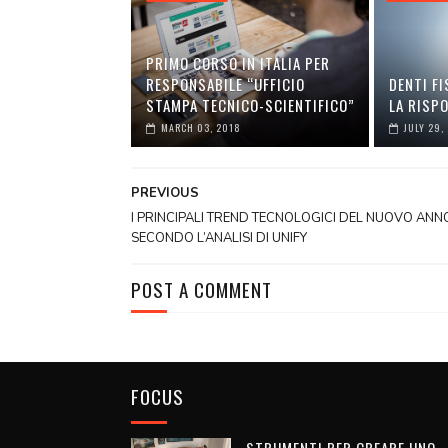
PRIMO CORSO IN ITALIA PER
RESPONSABILE “UFFICIO
DENTI FI
STAMPA TECNICO-SCIENTIFICO”
LA RISP
MARCH 03, 2018
JULY 29,
PREVIOUS
I PRINCIPALI TREND TECNOLOGICI DEL NUOVO ANN
SECONDO L’ANALISI DI UNIFY
POST A COMMENT
FOCUS