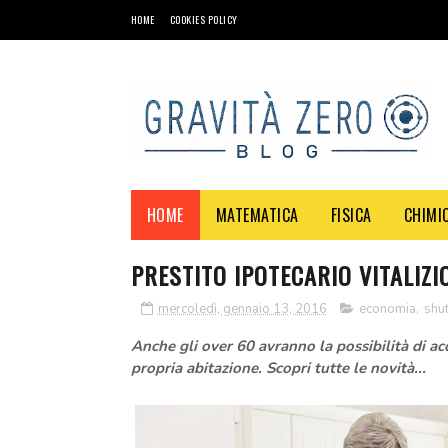
HOME
COOKIES POLICY
HOME
MATEMATICA
FISICA
CHIMI
PRESTITO IPOTECARIO VITALIZI
mercoledì, gennaio 13, 2016
economia
,
shut
Anche gli over 60 avranno la possibilità di acc
propria abitazione. Scopri tutte le novità...