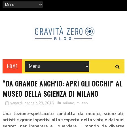
HOME
“DA GRANDE ANCH’IO: APRI GLI OCCHI!” AL
MUSEO DELLA SCIENZA DI MILANO
venerdì, gennaio 29, 2016
milano
,
museo
Una lezione-spettacolo condotta da medici, scienziati,
artisti e grandi sportivi
alla scoperta della vista e dei suoi
segreti per imparare a
guardare il mondo da diverse