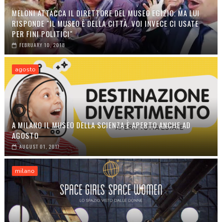
MELONI ATTACCA IL DIRETTORE DEL MUSEO EGIZIO. MA LUI
RISPONDE "IL MUSEO È DELLA CITTÀ. VOI INVECE CI USATE
PER FINI POLITICI"
FEBRUARY 10, 2018
agosto
A MILANO IL MUSEO DELLA SCIENZA È APERTO ANCHE AD
AGOSTO
AUGUST 01, 2017
milano