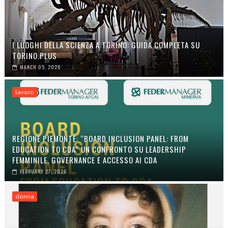
I LUOGHI DELLA SCIENZA A TORINO: GUIDA COMPLETA SU
TORINO.PLUS
MARCH 05, 2026
lavoro
REGIONE PIEMONTE: “BOARD INCLUSION PANEL: FROM
EDUCATION TO CDA” UN CONFRONTO SU LEADERSHIP
FEMMINILE, GOVERNANCE E ACCESSO AI CDA
FEBRUARY 27, 2026
donna