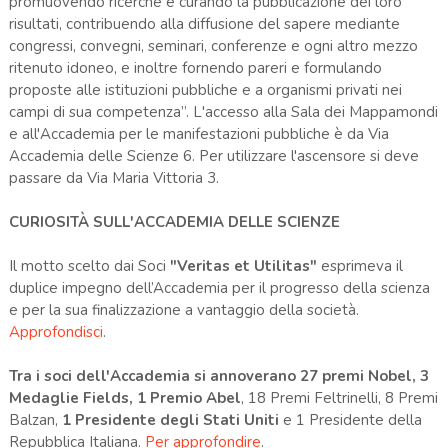
promuovendo ricerche e curando la pubblicazione dei loro
risultati, contribuendo alla diffusione del sapere mediante
congressi, convegni, seminari, conferenze e ogni altro mezzo
ritenuto idoneo, e inoltre fornendo pareri e formulando
proposte alle istituzioni pubbliche e a organismi privati nei
campi di sua competenza”. L'accesso alla Sala dei Mappamondi
e all'Accademia per le manifestazioni pubbliche è da Via
Accademia delle Scienze 6. Per utilizzare l'ascensore si deve
passare da Via Maria Vittoria 3.
CURIOSITÀ SULL'ACCADEMIA DELLE SCIENZE
Il motto scelto dai Soci
"Veritas et Utilitas"
esprimeva il
duplice impegno dell’Accademia per il progresso della scienza
e per la sua finalizzazione a vantaggio della società.
Approfondisci
.
Tra i soci dell'Accademia si annoverano 27 premi Nobel, 3
Medaglie Fields, 1 Premio Abel
, 18 Premi Feltrinelli, 8 Premi
Balzan,
1 Presidente degli Stati Uniti
e 1 Presidente della
Repubblica Italiana.
Per approfondire
.