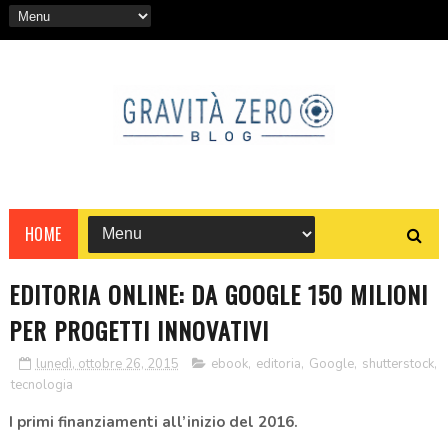
HOME
EDITORIA ONLINE: DA GOOGLE 150 MILIONI
PER PROGETTI INNOVATIVI
lunedì, ottobre 26, 2015
ebook
,
editoria
,
Google
,
shutterstock
,
tecnologia
I primi finanziamenti all’inizio del 2016.