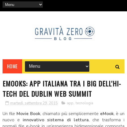
HOME
EMOOKS: APP ITALIANA TRA I BIG DELL'HI-
TECH DEL DUBLIN WEB SUMMIT
martedì, settembre 29, 2015
app
,
tecnologia
Un file
Movie Book
, chiamato più semplicemente
eMook
, è un
nuovo e
innovativo sistema di lettura
, che trasforma i
normali file e-book in un’esperienza bidimensionale composta