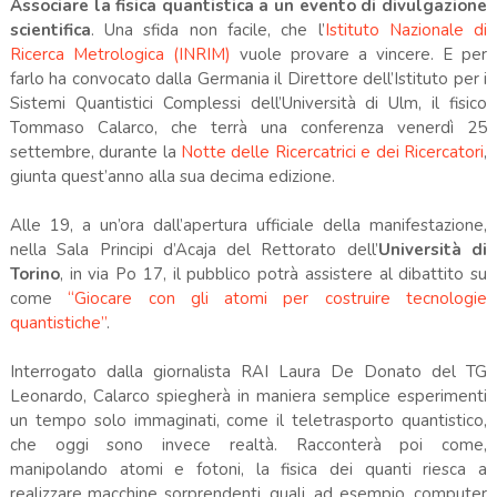
Associare la fisica quantistica a un evento di divulgazione
scientifica
. Una sfida non facile, che l’
Istituto Nazionale di
Ricerca Metrologica (INRIM)
vuole provare a vincere. E per
farlo ha convocato dalla Germania il Direttore dell’Istituto per i
Sistemi Quantistici Complessi dell’Università di Ulm, il fisico
Tommaso Calarco, che terrà una conferenza venerdì 25
settembre, durante la
Notte delle Ricercatrici e dei Ricercatori
,
giunta quest’anno alla sua decima edizione.
Alle 19, a un’ora dall’apertura ufficiale della manifestazione,
nella Sala Principi d’Acaja del Rettorato dell’
Università di
Torino
, in via Po 17, il pubblico potrà assistere al dibattito su
come
“Giocare con gli atomi per costruire tecnologie
quantistiche”
.
Interrogato dalla giornalista RAI Laura De Donato del TG
Leonardo, Calarco spiegherà in maniera semplice esperimenti
un tempo solo immaginati, come il teletrasporto quantistico,
che oggi sono invece realtà. Racconterà poi come,
manipolando atomi e fotoni, la fisica dei quanti riesca a
realizzare macchine sorprendenti, quali, ad esempio, computer