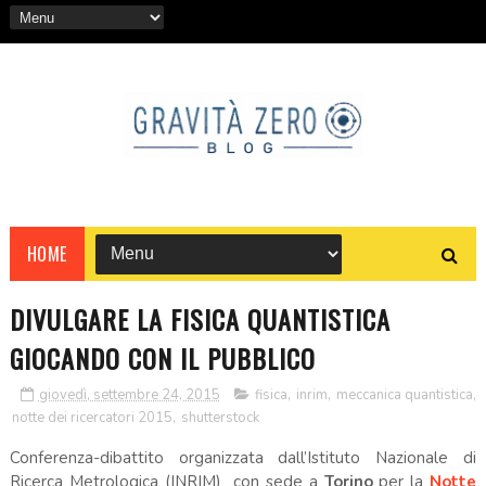
HOME
DIVULGARE LA FISICA QUANTISTICA
GIOCANDO CON IL PUBBLICO
giovedì, settembre 24, 2015
fisica
,
inrim
,
meccanica quantistica
,
notte dei ricercatori 2015
,
shutterstock
Conferenza-dibattito organizzata dall’Istituto Nazionale di
Ricerca Metrologica (INRIM) con sede a
Torino
per la
Notte