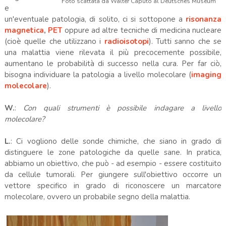
Foto scattata da Walter Caputo al Deutsches Museum
e
un'eventuale patologia, di solito, ci si sottopone a
risonanza
magnetica
,
PET
oppure ad altre tecniche di medicina nucleare
(cioè quelle che utilizzano i
radioisotopi
). Tutti sanno che se
una malattia viene rilevata il più precocemente possibile,
aumentano le probabilità di successo nella cura. Per far ciò,
bisogna individuare la patologia a livello molecolare (
imaging
molecolare
).
W.
:
Con quali strumenti è possibile indagare a livello
molecolare?
L.
: Ci vogliono delle sonde chimiche, che siano in grado di
distinguere le zone patologiche da quelle sane. In pratica,
abbiamo un obiettivo, che può - ad esempio - essere costituito
da cellule tumorali. Per giungere sull'obiettivo occorre un
vettore specifico in grado di riconoscere un marcatore
molecolare, ovvero un probabile segno della malattia.