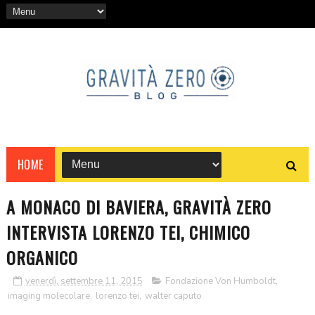
HOME
A MONACO DI BAVIERA, GRAVITÀ ZERO
INTERVISTA LORENZO TEI, CHIMICO
ORGANICO
venerdì, settembre 11, 2015
Fondazione Von Humboldt
,
imaging molecolare
,
lorenzo tei
,
walter caputo