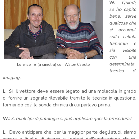
W.
:
Quindi,
se ho capito
bene, serve
qualcosa che
si accumuli
sulla cellula
tumorale e
sia visibile
con una
determinata
Lorenzo Tei (a sinistra) con Walter Caputo
tecnica di
imaging.
L.
: Sì. Il vettore deve essere legato ad una molecola in grado
di fornire un segnale rilevabile tramite la tecnica in questione,
formando così la sonda chimica di cui parlavo prima.
W.
:
A quali tipi di patologie si può applicare questa procedura?
L.
: Devo anticipare che, per la maggior parte degli studi, siamo
ancora a livello di ricerca e lontani dall'applicazione clinica.