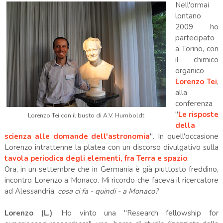
Nell'ormai
lontano
2009 ho
partecipato
a Torino, con
il chimico
organico
Lorenzo Tei
,
alla
conferenza
"
Le risposte
Lorenzo Tei con il busto di A.V. Humboldt
della
scienza alle domande dell'astronomia
". In quell'occasione
Lorenzo intrattenne la platea con un discorso divulgativo sulla
tavola periodica degli elementi, fra Terra e spazio
.
Ora, in un settembre che in Germania è già piuttosto freddino,
incontro Lorenzo a Monaco. Mi ricordo che faceva il ricercatore
ad Alessandria,
cosa ci fa - quindi - a Monaco?
Lorenzo (L.)
: Ho vinto una "Research fellowship for