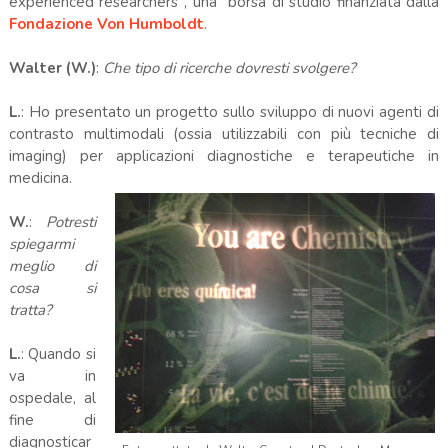
experienced researchers", una borsa di studio finanziata dalla
Fondazione Von Humboldt
.
Walter (W.)
:
Che tipo di ricerche dovresti svolgere?
L.
: Ho presentato un progetto sullo sviluppo di nuovi agenti di
contrasto multimodali (ossia utilizzabili con più tecniche di
imaging) per applicazioni diagnostiche e terapeutiche in
medicina.
W.
:
Potresti
spiegarmi
meglio di
cosa si
tratta?
L.
: Quando si
va in
ospedale, al
fine di
diagnosticar