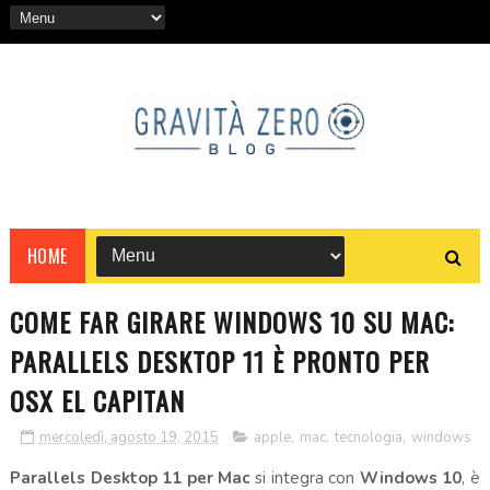
HOME
COME FAR GIRARE WINDOWS 10 SU MAC:
PARALLELS DESKTOP 11 È PRONTO PER
OSX EL CAPITAN
mercoledì, agosto 19, 2015
apple
,
mac
,
tecnologia
,
windows
Parallels Desktop 11 per Mac
si integra con
Windows 10
, è