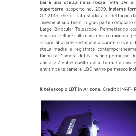
Lei è una stella nana rossa
, nota per la 
superterre
, scoperto nel 2009. I
nsieme for
GJ1214b, che è stata studiata in dettaglio da
insieme al suo team, in gran parte composto di 
Large Binocular Telescope. Permettendo così
macchia stellare sulla nana rossa e misurare p
misure, abbinate anche alle accurate curve di l
stella madre e registrate contemporaneame
Binocular Camera di LBT, hanno permesso di 
pari a 2,7 volte quello della Terra. Le misure
entrambe le camere LBC hanno permesso inoltre
Il telescopio LBT in Arizona. Crediti: INAF- 