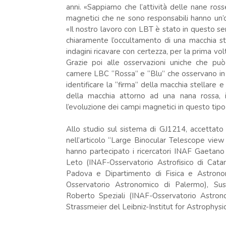
anni. «Sappiamo che l’attività delle nane ross
magnetici che ne sono responsabili hanno un’o
«Il nostro lavoro con LBT è stato in questo s
chiaramente l’occultamento di una macchia ste
indagini ricavare con certezza, per la prima volt
Grazie poi alle osservazioni uniche che p
camere LBC “Rossa” e “Blu” che osservano in due
identificare la “firma” della macchia stellare 
della macchia attorno ad una nana rossa, i
l’evoluzione dei campi magnetici in questo tipo
Allo studio sul sistema di GJ1214, accettato
nell’articolo “Large Binocular Telescope vie
hanno partecipato i ricercatori INAF Gaetan
Leto (INAF-Osservatorio Astrofisico di Cata
Padova e Dipartimento di Fisica e Astronom
Osservatorio Astronomico di Palermo), Susa
Roberto Speziali (INAF-Osservatorio Astro
Strassmeier del Leibniz-Institut for Astrophysi