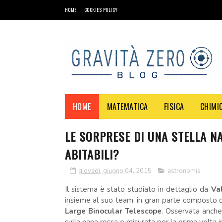
HOME
COOKIES POLICY
HOME
MATEMATICA
FISICA
CHIMI
LE SORPRESE DI UNA STELLA NA
ABITABILI?
giovedì, giugno 04, 2015
astronomia
Il sistema è stato studiato in dettaglio da
Va
insieme al suo team, in gran parte composto di 
Large Binocular Telescope
. Osservata anche