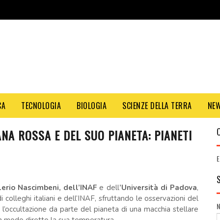
CA
TECNOLOGIA
BIOLOGIA
SCIENZE DELLA TERRA
NE
NA ROSSA E DEL SUO PIANETA: PIANETI
E
lerio Nascimbeni, dell’INAF
e dell
’Università di Padova
,
colleghi italiani e dell’INAF, sfruttando le osservazioni del
 l’occultazione da parte del pianeta di una macchia stellare