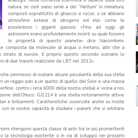
natura, se cioè siano simili a dei “Nettuni” in miniatura,
composti soprattutto di ghiaccio e rocce, o se abbiano
atmosfere estese di idrogeno ed elio come le
possiedono i giganti gassosi. «Fino ad oggi, gli
astronomi erano profondamente incerti su quali fossero
le proprietà di questo pianeta» dice Nascimbeni.
sse composta da molecole di acqua o metano, altri che a
so strato di nuvole. E proprio questo secondo scenario lo
 di due transiti realizzate da LBT nel 2012».
 anche permesso di rivelare alcune peculiarità della sua stella
n un raggio pari a un quinto di quello del Sole e una massa
ficie, contro i circa 6000 della nostra stella) e vicina a noi,
azione dell’Ofiuco. GJ1214 è una stella notoriamente attiva:
lari e brillamenti. Caratteristiche osservate anche su molte
con le nostre capacità di studiare i pianeti che vi orbitano
nomi ritengono questa classe di astri tra le più promettenti
do la tecnologia esistente o in via di sviluppo nei prossimi