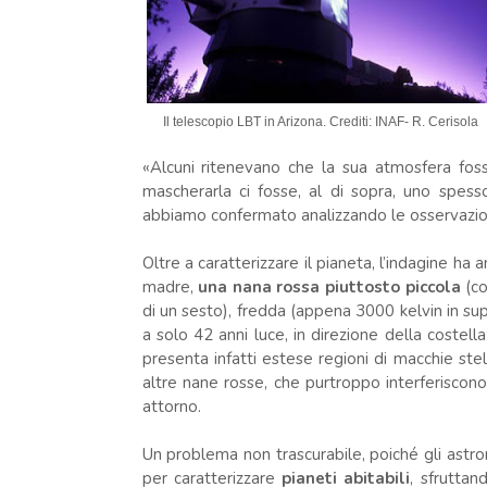
Il telescopio LBT in Arizona. Crediti: INAF- R. Cerisola
«Alcuni ritenevano che la sua atmosfera fo
mascherarla ci fosse, al di sopra, uno spes
abbiamo confermato analizzando le osservazioni
Oltre a caratterizzare il pianeta, l’indagine ha
madre,
una nana rossa piuttosto piccola
(co
di un sesto), fredda (appena 3000 kelvin in super
a solo 42 anni luce, in direzione della costell
presenta infatti estese regioni di macchie stel
altre nane rosse, che purtroppo interferiscono 
attorno.
Un problema non trascurabile, poiché gli astro
per caratterizzare
pianeti abitabili
, sfruttan