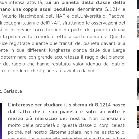
sua intensa attività,
lui un pianeta della classe della
mano una coppia assai peculiare
, denominata GJ1214 e
 Valerio Nascimbeni, dell’INAF e dell’Università di Padova,
colleghi italiani e dell’INAF, sfruttando le osservazioni del
 di osservare l’occultazione da parte del pianeta di una
er la prima volta in modo diretto la sua temperatura. Queste
uce registrate durante due transiti del pianeta davanti alla
nte in due differenti lunghezze d’onda dalle due Large
determinare con grande accuratezza il raggio del pianeta,
 del raggio che hanno restituito valori identici dai dati di
 di dedurre che il pianeta è avvolto da nubi.
R. Cerisola
L’interesse per studiare il sistema di GJ1214 nasce
dal fatto che il suo pianeta è solo sei volte e
mezzo più massiccio del nostro.
Non conosciamo
molto delle proprietà di questa classe di corpi celesti
poiché, nel nostro Sistema solare, non ne esistono di
analoghi. Nella comunità scientifica si dibatte sulla loro