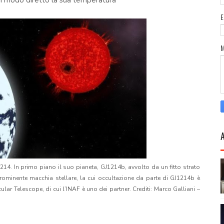
 in modo diretto la sua temperatura
214. In primo piano il suo pianeta, GJ1214b, avvolto da un fitto strato
rominente macchia stellare, la cui occultazione da parte di GJ1214b è
ular Telescope, di cui l’INAF è uno dei partner. Crediti: Marco Galliani –