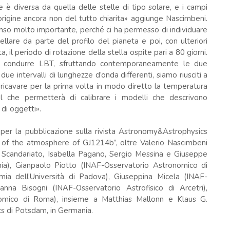
e è diversa da quella delle stelle di tipo solare, e i campi
rigine ancora non del tutto chiarita» aggiunge Nascimbeni.
enso molto importante, perché ci ha permesso di individuare
llare da parte del profilo del pianeta e poi, con ulteriori
a, il periodo di rotazione della stella ospite pari a 80 giorni.
uò condurre LBT, sfruttando contemporaneamente le due
 intervalli di lunghezze d’onda differenti, siamo riusciti a
e ricavare per la prima volta in modo diretto la temperatura
l che permetterà di calibrare i modelli che descrivono
 di oggetti».
 per la pubblicazione sulla rivista Astronomy&Astrophysics
w of the atmosphere of GJ1214b”, oltre Valerio Nascimbeni
o Scandariato, Isabella Pagano, Sergio Messina e Giuseppe
nia), Gianpaolo Piotto (INAF-Osservatorio Astronomico di
ia dell’Università di Padova), Giuseppina Micela (INAF-
nna Bisogni (INAF-Osservatorio Astrofisico di Arcetri),
nomico di Roma), insieme a Matthias Mallonn e Klaus G.
cs di Potsdam, in Germania.