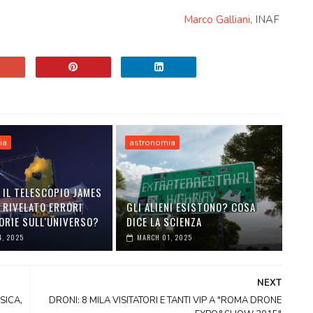
Marco Galliani
, INAF
ia
astronomia
 IL TELESCOPIO JAMES
 RIVELATO ERRORI
GLI ALIENI ESISTONO? COSA
EORIE SULL'UNIVERSO?
DICE LA SCIENZA
4, 2025
MARCH 01, 2025
NEXT
SICA,
DRONI: 8 MILA VISITATORI E TANTI VIP A "ROMA DRONE