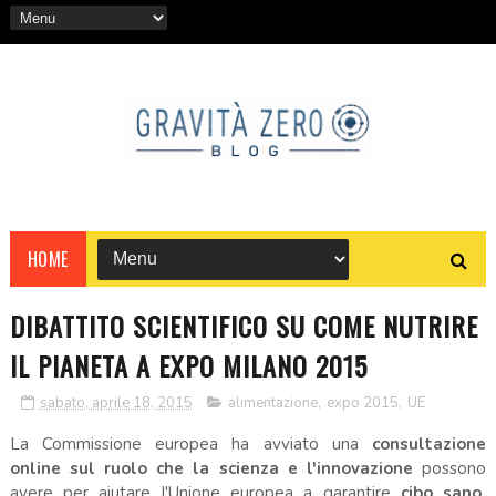
HOME
DIBATTITO SCIENTIFICO SU COME NUTRIRE
IL PIANETA A EXPO MILANO 2015
sabato, aprile 18, 2015
alimentazione
,
expo 2015
,
UE
La Commissione europea ha avviato una
consultazione
online sul ruolo che la scienza e l'innovazione
possono
avere per aiutare l'Unione europea a garantire
cibo sano,