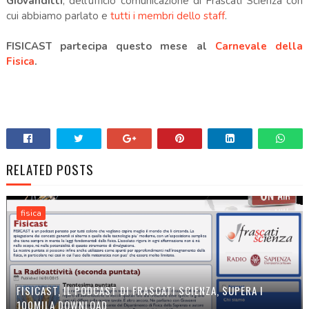
Giovanditti
, dell'ufficio comunicazione di Frascati Scienza con
cui abbiamo parlato e
tutti i membri dello staff
.
FISICAST partecipa questo mese al
Carnevale della
Fisica
.
RELATED POSTS
fisica
FISICAST, IL PODCAST DI FRASCATI SCIENZA, SUPERA I
100MILA DOWNLOAD