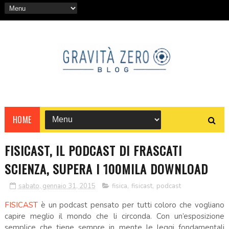
HOME
FISICAST, IL PODCAST DI FRASCATI
SCIENZA, SUPERA I 100MILA DOWNLOAD
sabato, gennaio 31, 2015
fisica
,
fisicast
,
podcast
FISICAST
è un podcast pensato per tutti coloro che vogliano
capire meglio il mondo che li circonda. Con un’esposizione
semplice che tiene sempre in mente le leggi fondamentali