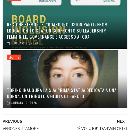
REGIONE PIEMONTE: “BOARD INCLUSION PANEL: FROM
EDUCATION TO CDA” UN CONFRONTO SU LEADERSHIP
FEMMINILE, GOVERNANCE E ACCESSO AI CDA
FEBRUARY 27, 2026
donna
TORINO INAUGURA LA SUA PRIMA STATUA DEDICATA A UNA
DONNA: UN TRIBUTO A GIULIA DI BAROLO
JANUARY 10, 2026
PREVIOUS
NEXT
VERONESI: L'AMORE
“È VOLUTO!”: DARWIN CE LO