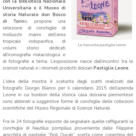
con la Biblioteca Nazionale
Universitaria e il Museo di
storia Naturale don Bosco
di Torin
o, propone una
selezione di conchiglie di
molluschi marini dell’area
tropicale indopacifica, di
Le classiche pastiglie Leone
volumi storici dedicati
all’iconografia malacologica e
di fotografie a tema. L’esposizione nasce dall’incontro tra le
scienze naturali e i rinomati prodotti dolciari
Pastiglie Leone
.
L’idea della mostra è scaturita dagli scatti realizzati dal
fotografo Giorgio Bianco per il calendario 2015 dell’azienda
Leone in cui bonbon della storica casa dolciaria piemontese
sono abbinati a suggestive forme di conchiglie delle collezioni
scientifiche del Museo Regionale di Scienze Naturali.
Fra le 24 fotografie esposte da segnalare quelle raffiguranti la
conchiglia di Nautilus pompilius proveniente dalle Filippine
arricchita di pastiglie “Boli Ducali”, scelta come copertina del