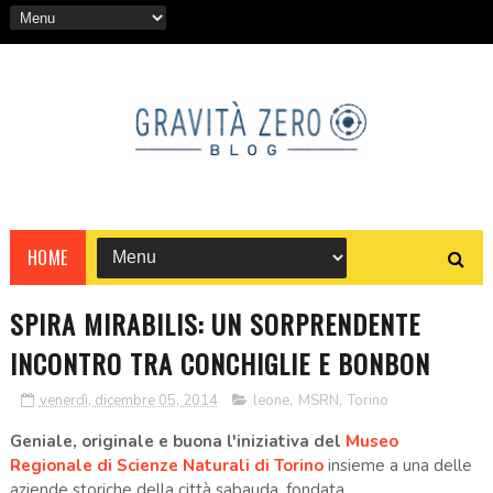
HOME
SPIRA MIRABILIS: UN SORPRENDENTE
INCONTRO TRA CONCHIGLIE E BONBON
venerdì, dicembre 05, 2014
leone
,
MSRN
,
Torino
Geniale, originale e buona l'iniziativa del
Museo
Regionale di Scienze Naturali di Torino
insieme a una delle
aziende storiche della città sabauda, fondata