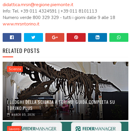
didattica.mrsn@regione.piemonte.it
Info: Tel. +39 011 4324591 | +39 011 8101113
Numero verde 800 329 329 - tutti i giorni dalle 9 alle 18
www.mrsntorino.it
RELATED POSTS
Scienza
I LUOGHI DELLA SCIENZA A TORINO: GUIDA COMPLETA SU
TORINO.PLUS
MARCH 05, 2026
lavoro