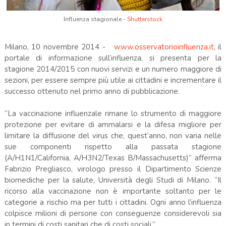
Influenza stagionale -
Shutterstock
Milano, 10 novembre 2014 -
www.osservatorioinfluenza.it
, il
portale di informazione sull’influenza, si presenta per la
stagione 2014/2015 con nuovi servizi e un numero maggiore di
sezioni, per essere sempre più utile ai cittadini e incrementare il
successo ottenuto nel primo anno di pubblicazione.
“La vaccinazione influenzale rimane lo strumento di maggiore
protezione per evitare di ammalarsi e la difesa migliore per
limitare la diffusione del virus che, quest’anno, non varia nelle
sue componenti rispetto alla passata stagione
(A/H1N1/California, A/H3N2/Texas B/Massachusetts)” afferma
Fabrizio Pregliasco, virologo presso il Dipartimento Scienze
biomediche per la salute, Università degli Studi di Milano. “Il
ricorso alla vaccinazione non è importante soltanto per le
categorie a rischio ma per tutti i cittadini. Ogni anno l’influenza
colpisce milioni di persone con conseguenze considerevoli sia
in termini di costi sanitari che di costi sociali.”