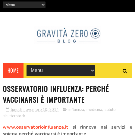
HOME
OSSERVATORIO INFLUENZA: PERCHÉ
VACCINARSI È IMPORTANTE
lunedì, novembre 10, 2014
influenza
,
medicina
,
salute
,
shutterstock
www.osservatorioinfluenza.it
si rinnova nei servizi e
spiega perché vaccinarsi è importante