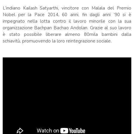
L’indiano Kailash Satyarthi, vincitore con Malala del Premio
Nobel per la Pace 2014, 60 anni, fin dagli anni ’90 si è
impegnato nella lotta contro il lavoro minorile con la sua
organizzazione Bachpan Bachao Andolan. Grazie al suo lavoro
è stato possibile liberare almeno 80mila bambini dalla
schiavitù, promuovendo la loro reintegrazione sociale.