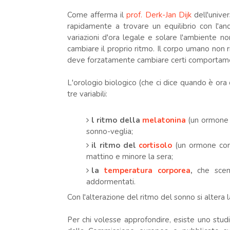
Come afferma il
prof. Derk-Jan Dijk
dell'univer
rapidamente a trovare un equilibrio con l'a
variazioni d'ora legale e solare l'ambiente 
cambiare il proprio ritmo. Il corpo umano non 
deve forzatamente cambiare certi comportamen
L'orologio biologico (che ci dice quando è ora 
tre variabili:
l ritmo della
melatonina
(un ormone p
sonno-veglia;
il ritmo del
cortisolo
(un ormone corr
mattino e minore la sera;
la
temperatura corporea
,
che scen
addormentati.
Con l'alterazione del ritmo del sonno si altera 
Per chi volesse approfondire, esiste uno stu