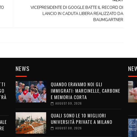
TO
VICEPRESIDENTE DI GOOGLE BATTE IL RECORD DI
LANCIO IN CADUTA LIBERA REALIZZATO DA
BAUMGARTNER
NEWS
NE
TTI
QUANDO ERAVAMO NOI GLI
SO
IMMIGRATI: MARCINELLE, CARBONE
TRÀ
E MEMORIA CORTA
AUGUST 09, 2026
QUALI SONO LE 10 MIGLIORI
ALE
UNIVERSITÀ PRIVATE A MILANO
RE
AUGUST 08, 2026