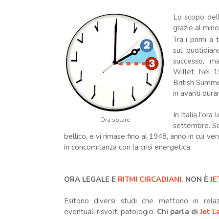
Lo scopo dell
grazie al minor
Tra i primi a 
sul quotidia
successo, ma 
Willet. Nel 
British Summe
in avanti dura
In Italia l'or
Ora solare
settembre. So
bellico, e vi rimase fino al 1948, anno in cui v
in concomitanza con la crisi energetica.
ORA LEGALE E
RITMI CIRCADIANI
. NON È
J
Esitono diversi studi che mettono in rela
eventuali risvolti patologici.
Chi parla di
Jet L