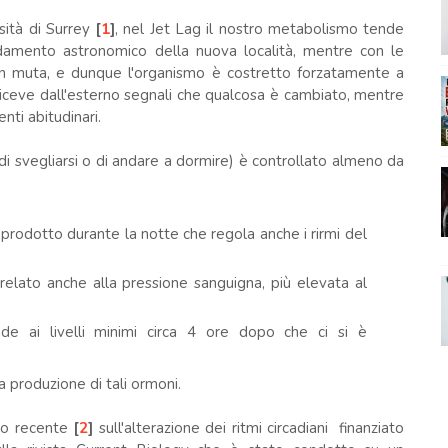
sità di Surrey
[
1
]
, nel Jet Lag il nostro metabolismo tende
ndamento astronomico della nuova località, mentre con le
non muta, e dunque l'organismo è costretto forzatamente a
riceve dall'esterno segnali che qualcosa è cambiato, mentre
ti abitudinari.
di svegliarsi o di andare a dormire) è controllato almeno da
rodotto durante la notte che regola anche i rirmi del
elato anche alla pressione sanguigna, più elevata al
de ai livelli minimi circa 4 ore dopo che ci si è
la produzione di tali ormoni.
dio recente
[
2
]
sull'alterazione dei ritmi circadiani finanziato