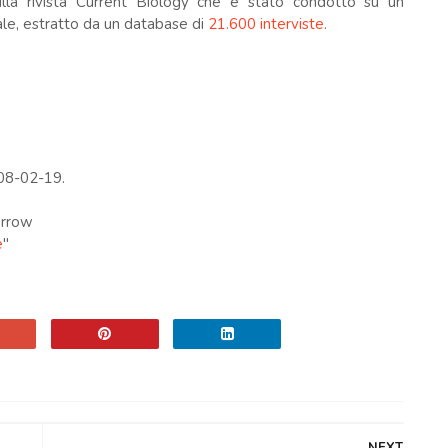
lla rivista Current Biology che è stato condotto su un
ale, estratto da un database di
21.600 interviste
.
08-02-19.
errow
e
"
NEXT