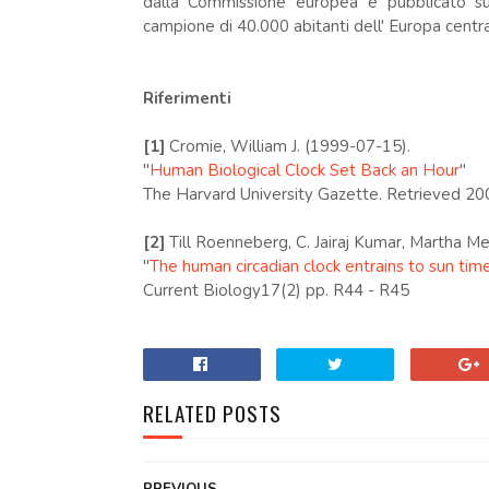
dalla Commissione europea e pubblicato su
campione di 40.000 abitanti dell' Europa centr
Riferimenti
[1]
Cromie, William J. (1999-07-15).
"
Human Biological Clock Set Back an Hour
"
The Harvard University Gazette. Retrieved 20
[2]
Till Roenneberg, C. Jairaj Kumar, Martha M
"
The human circadian clock entrains to sun tim
Current Biology17(2) pp. R44 - R45
RELATED POSTS
PREVIOUS