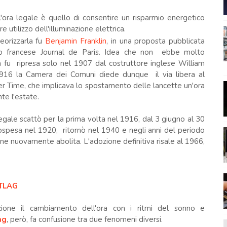
'ora legale è quello di consentire un risparmio energetico
e utilizzo dell'illuminazione elettrica.
teorizzarla fu
Benjamin Franklin
, in una proposta pubblicata
no francese Journal de Paris. Idea che non ebbe molto
fu ripresa solo nel 1907 dal costruttore inglese William
1916 la Camera dei Comuni diede dunque il via libera al
r Time, che implicava lo spostamento delle lancette un'ora
nte l'estate.
a legale scattò per la prima volta nel 1916, dal 3 giugno al 30
spesa nel 1920, ritornò nel 1940 e negli anni del periodo
enne nuovamente abolita. L'adozione definitiva risale al 1966,
ETLAG
zione il cambiamento dell'ora con i ritmi del sonno e
ag
, però, fa confusione tra due fenomeni diversi.