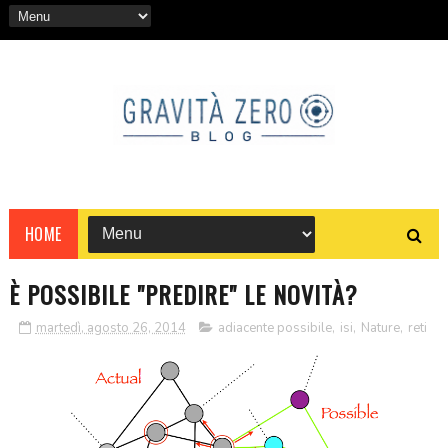
HOME
È POSSIBILE "PREDIRE" LE NOVITÀ?
martedì, agosto 26, 2014
adiacente possibile
,
isi
,
Nature
,
reti