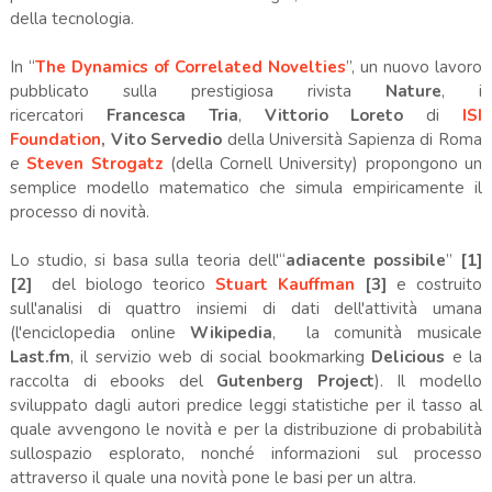
della tecnologia.
In “
The Dynamics of Correlated Novelties
”, un nuovo lavoro
pubblicato sulla prestigiosa rivista
Nature
, i
ricercatori
Francesca Tria
,
Vittorio Loreto
di
ISI
Foundation
,
Vito Servedio
della Università Sapienza di Roma
e
Steven Strogatz
(della Cornell University) propongono un
semplice modello matematico che simula empiricamente il
processo di novità.
Lo studio, si basa sulla teoria dell'“
adiacente possibile
”
[1]
[2]
del biologo teorico
Stuart Kauffman
[3]
e costruito
sull'analisi di quattro insiemi di dati dell'attività umana
(l'enciclopedia online
Wikipedia
, la comunità musicale
Last.fm
, il servizio web di social bookmarking
Delicious
e la
raccolta di ebooks del
Gutenberg Project
). Il modello
sviluppato dagli autori predice leggi statistiche per il tasso al
quale avvengono le novità e per la distribuzione di probabilità
sullospazio esplorato, nonché informazioni sul processo
attraverso il quale una novità pone le basi per un altra.