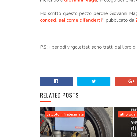
riferendo a
Giovanni Maga
, virologo del CNR e
Ho scritto questo pezzo perché Giovanni Maga 
conosci, sai come difenderti
", pubblicato da
P.S.: i periodi virgolettati sono tratti dal libro 
RELATED POSTS
calcolo infinitesimale
alfio quar