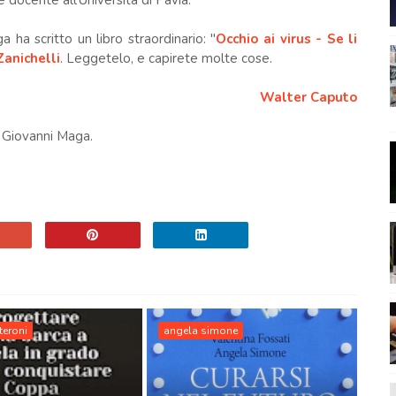
 docente all'Università di Pavia.
ha scritto un libro straordinario: "
Occhio ai virus - Se li
Zanichelli
. Leggetelo, e capirete molte cose.
Walter Caputo
di Giovanni Maga.
teroni
angela simone