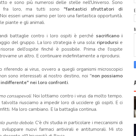
tto e sono più numerosi delle stelle nell'Universo. Sono
i fra loro, ma tutti sono
"fantastici sfruttatori di
 Noi esseri umani siamo per loro una fantastica opportunità.
e piante e gli animali.
ndi battaglie contro i loro ospiti è perché
sacrificano i
ggio del gruppo. La loro strategia è una sola:
riprodursi
e
isorse dell'ospite finché è possibile. Prima che l'ospite
rovarne un altro. E continuare indefinitamente a riprodursi.
o riferendo ai virus, ovvero a quegli organismi microscopici
 non sono interessati al nostro destino, noi "
non possiamo
ndifferente" nei loro confronti
.
amo consapevoli
. Noi lottiamo contro i virus da molto tempo.
talvolta riusciamo a impedir loro di uccidere gli ospiti. E ci
fitti. Ma loro cambiano. E la battaglia continua.
olo punto debole
. C'è chi studia in particolare i meccanismi di
 sviluppare nuovi farmaci antivirali e antitumorali. Mi sto