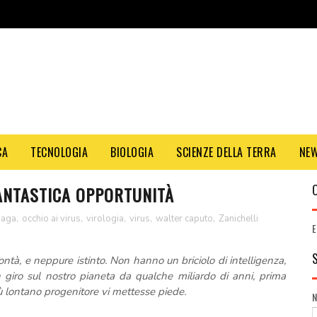
CA
TECNOLOGIA
BIOLOGIA
SCIENZE DELLA TERRA
NE
ANTASTICA OPPORTUNITÀ
maga
,
occhio ai virus
,
virologia
,
virus
,
walter caputo
,
Zanichelli
E
tà, e neppure istinto. Non hanno un briciolo di intelligenza
,
 giro sul nostro pianeta da qualche miliardo di anni, prima
iù lontano progenitore vi mettesse piede.