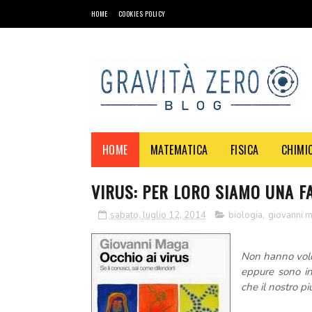
HOME
COOKIES POLICY
HOME
MATEMATICA
FISICA
CHIMI
VIRUS: PER LORO SIAMO UNA F
sabato, luglio 12, 2014
biologia
,
giovanni 
Non hanno volon
eppure sono in
che il nostro p