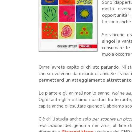
Sono dappertu
molto divers
opportunità"
.
Lo sono anche l
Se vincono gra
singoli
a vanta
consumare le r
muoia occorre t
Ormai avrete capito di chi sto parlando. Mi st
che si evolvono da miliardi di anni. Se i virus
permetterci un atteggiamento altrettanto i
Le piante e gli animali non lo sanno.
Noi ne si
Ogni tanto gli mettiamo i bastoni fra le ruote, 
capita anche di esultare quando li abbiamo scon
C'è chi li studia anche solo
per scoprire un picc
replicazione del genoma nei virus, al fine di