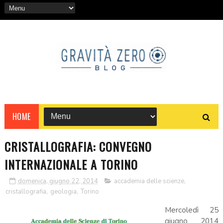
HOME
CRISTALLOGRAFIA: CONVEGNO
INTERNAZIONALE A TORINO
domenica, giugno 22, 2014
accademia delle scienze
,
cristallografia
,
geologia
,
Torino
Mercoledì 25
giugno 2014