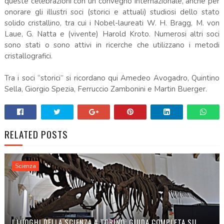
queste celebrazioni con un convegno internazionale, anche per
onorare gli illustri soci (storici e attuali) studiosi dello stato
solido cristallino, tra cui i Nobel-laureati W. H. Bragg, M. von
Laue, G. Natta e (vivente) Harold Kroto. Numerosi altri soci
sono stati o sono attivi in ricerche che utilizzano i metodi
cristallografici.
Tra i soci “storici” si ricordano qui Amedeo Avogadro, Quintino
Sella, Giorgio Spezia, Ferruccio Zambonini e Martin Buerger.
RELATED POSTS
Scienza
I LUOGHI DELLA SCIENZA A TORINO: GUIDA COMPLETA SU