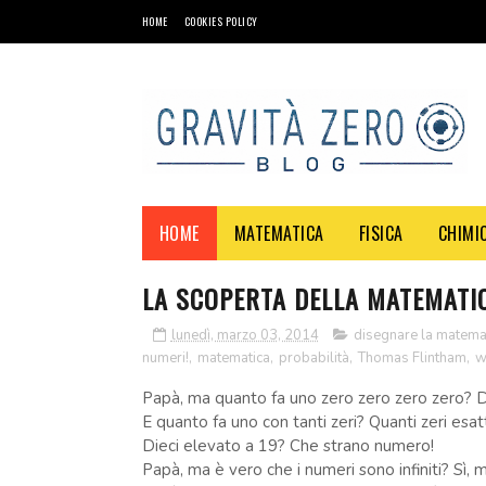
HOME
COOKIES POLICY
HOME
MATEMATICA
FISICA
CHIMI
LA SCOPERTA DELLA MATEMATI
lunedì, marzo 03, 2014
disegnare la matema
numeri!
,
matematica
,
probabilità
,
Thomas Flintham
,
w
Papà, ma quanto fa uno zero zero zero zero? D
E quanto fa uno con tanti zeri? Quanti zeri esa
Dieci elevato a 19? Che strano numero!
Papà, ma è vero che i numeri sono infiniti? Sì, m