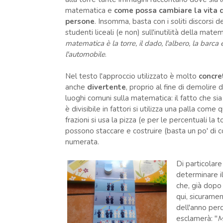
matematica e
come possa cambiare la vita 
persone
. Insomma, basta con i soliti discorsi de
studenti liceali (e non) sull'inutilità della mate
matematica è la torre, il dado, l'albero, la barca 
l'automobile
.
Nel testo l'approccio utilizzato è molto
concre
anche
divertente
, proprio al fine di demolire 
luoghi comuni sulla matematica: il fatto che si
è divisibile in fattori si utilizza una palla com
frazioni si usa la pizza (e per le percentuali la 
possono staccare e costruire (basta un po' di 
numerata.
Di particolare
determinare i
che, già dopo
qui, sicurament
dell'anno per
esclamerà: "
M