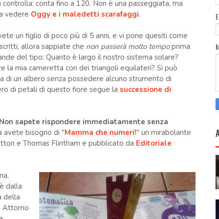
tu controlla: conta fino a 120. Non è una passeggiata, ma
o a vedere
Oggy e i maledetti scarafaggi
.
ete un figlio di poco più di 5 anni, e vi pone quesiti come
scritti, allora sappiate che
non passerà molto tempo
prima
nde del tipo: Quanto è largo il nostro sistema solare?
e la mia cameretta con dei triangoli equilateri? Si può
zza di un albero senza possedere alcuno strumento di
ro di petali di questo fiore segue la
successione di
i? Non sapete rispondere immediatamente senza
a avete bisogno di "
Mamma che numeri!
" un mirabolante
Litton e Thomas Flintham e pubblicato da
Editoriale
na,
hè dalla
à della
. Attorno
a