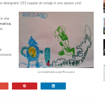
e disegnare 233 coppie di conigli in uno spazio così
are che
matica
,
in
a
ontrario
:
La matematica per Rossano