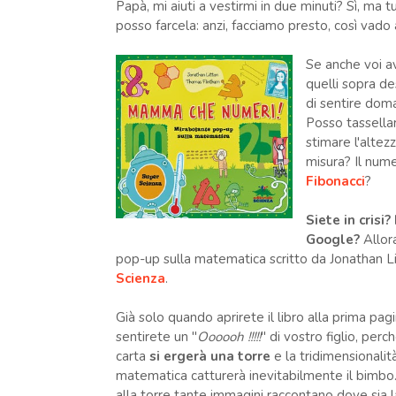
Papà, mi aiuti a vestirmi in due minuti? Sì, ma 
posso farcela: anzi, facciamo presto, così vad
Se anche voi av
quelli sopra de
di sentire doma
Posso tassellar
stimare l'alte
misura? Il nume
Fibonacci
?
Siete in cris
Google?
Allor
pop-up sulla matematica scritto da Jonathan 
Scienza
.
Già solo quando aprirete il libro alla prima pagi
sentirete un "
Oooooh !!!!!
" di vostro figlio, perc
carta
si ergerà una torre
e la tridimensionalit
matematica catturerà inevitabilmente il bimbo
alla torre tante immagini raccontano dove sia l