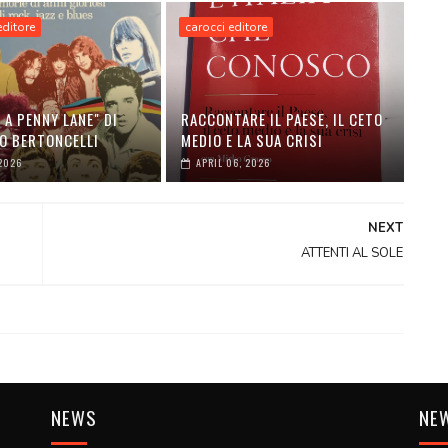
 editore
carocci editore
 A PENNY LANE" DI
RACCONTARE IL PAESE, IL CETO
O BERTONCELLI
MEDIO E LA SUA CRISI
2026
APRIL 06, 2026
NEXT
ATTENTI AL SOLE
NEWS
NE