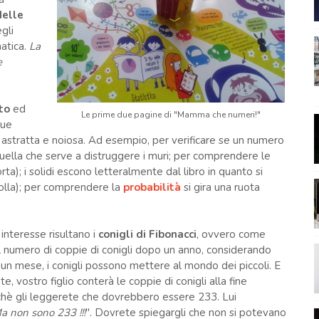
delle
gli
matica.
La
e
to
ed
Le prime due pagine di "Mamma che numeri!"
due
a astratta e noiosa. Ad esempio, per verificare se un numero
e quella che serve a distruggere i muri; per comprendere le
torta); i solidi escono letteralmente dal libro in quanto si
colla); per comprendere la
probabilità
si gira una ruota
 interesse risultano i
conigli di Fibonacci
, ovvero come
l numero di coppie di conigli dopo un anno, considerando
 un mese, i conigli possono mettere al mondo dei piccoli. E
e, vostro figlio conterà le coppie di conigli alla fine
chè gli leggerete che dovrebbero essere 233. Lui
a non sono 233 !!!
". Dovrete spiegargli che non si potevano