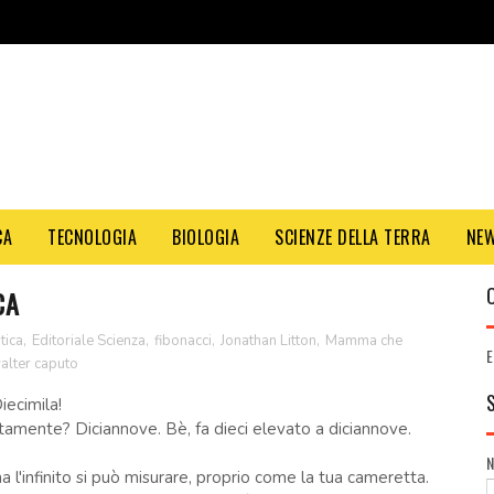
CA
TECNOLOGIA
BIOLOGIA
SCIENZE DELLA TERRA
NE
CA
tica
,
Editoriale Scienza
,
fibonacci
,
Jonathan Litton
,
Mamma che
E
alter caputo
iecimila!
ttamente? Diciannove. Bè, fa dieci elevato a diciannove.
a l'infinito si può misurare, proprio come la tua cameretta.