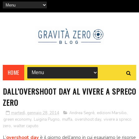
HOME
DALL’OVERSHOOT DAY AL VIVERE A SPRECO
ZERO
martedì, gennaio 28, 2014
Andrea Segré
,
edizioni Marsilio
,
green economy
,
Luigina Pugno
,
muffa
,
overshoot day
,
vivere a spreco
zero
,
walter caputo
L’
overshoot day
è il giorno dell’anno in cui esauriamo le risorse