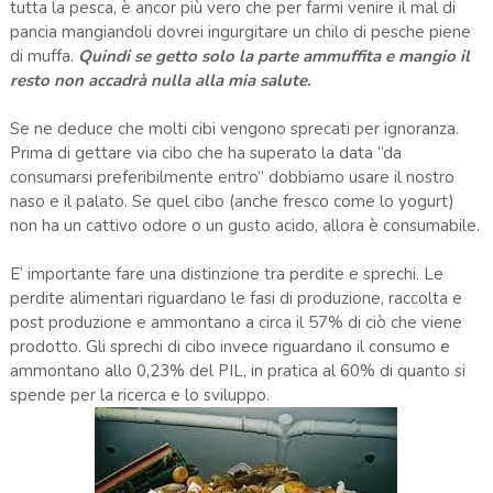
tutta la pesca, è ancor più vero che per farmi venire il mal di
pancia mangiandoli dovrei ingurgitare un chilo di pesche piene
di muffa.
Quindi se getto solo la parte ammuffita e mangio il
resto non accadrà nulla alla mia salute.
Se ne deduce che molti cibi vengono sprecati per ignoranza.
Prima di gettare via cibo che ha superato la data “da
consumarsi preferibilmente entro” dobbiamo usare il nostro
naso e il palato. Se quel cibo (anche fresco come lo yogurt)
non ha un cattivo odore o un gusto acido, allora è consumabile.
E’ importante fare una distinzione tra perdite e sprechi. Le
perdite alimentari riguardano le fasi di produzione, raccolta e
post produzione e ammontano a circa il 57% di ciò che viene
prodotto. Gli sprechi di cibo invece riguardano il consumo e
ammontano allo 0,23% del PIL, in pratica al 60% di quanto si
spende per la ricerca e lo sviluppo.