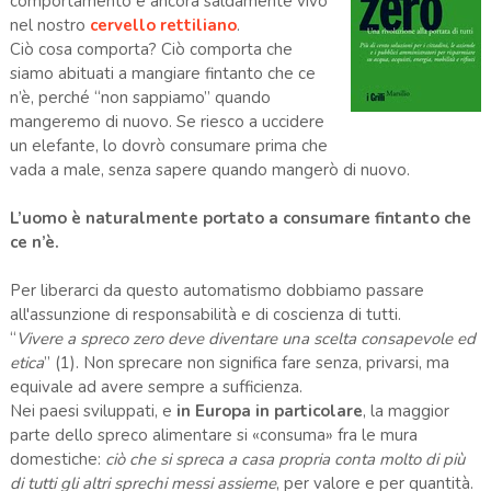
comportamento è ancora saldamente vivo
nel nostro
cervello rettiliano
.
Ciò cosa comporta? Ciò comporta che
siamo abituati a mangiare fintanto che ce
n’è, perché “non sappiamo” quando
mangeremo di nuovo. Se riesco a uccidere
un elefante, lo dovrò consumare prima che
vada a male, senza sapere quando mangerò di nuovo.
L’uomo è naturalmente portato a consumare fintanto che
ce n’è.
Per liberarci da questo automatismo dobbiamo passare
all'assunzione di responsabilità e di coscienza di tutti.
“
Vivere a spreco zero deve diventare una scelta consapevole ed
etica
” (1). Non sprecare non significa fare senza, privarsi, ma
equivale ad avere sempre a sufficienza.
Nei paesi sviluppati, e
in Europa in particolare
, la maggior
parte dello spreco alimentare si «consuma» fra le mura
domestiche:
ciò che si spreca a casa propria conta molto di più
di tutti gli altri sprechi messi assieme
, per valore e per quantità.