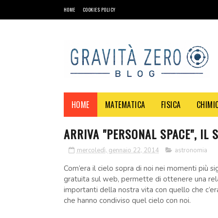
HOME
COOKIES POLICY
HOME
MATEMATICA
FISICA
CHIMI
ARRIVA "PERSONAL SPACE", IL 
mercoledì, gennaio 22, 2014
astronomia
Com’era il cielo sopra di noi nei momenti più sign
gratuita sul web, permette di ottenere una rel
importanti della nostra vita con quello che c’er
che hanno condiviso quel cielo con noi.