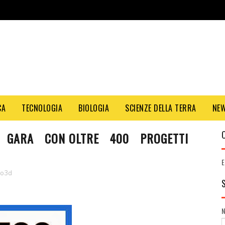
CA
TECNOLOGIA
BIOLOGIA
SCIENZE DELLA TERRA
NE
N GARA CON OLTRE 400 PROGETTI
E
oo3d