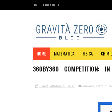
HOME
COOKIES POLICY
HOME
MATEMATICA
FISICA
CHIMI
360BY360 COMPETITION: I
lunedì, ottobre 21, 2013
makers
,
startup
,
z