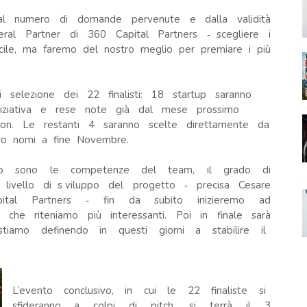
 dal numero di domande pervenute e dalla validità
eral Partner di 360 Capital Partners ‐ scegliere i
acile, ma faremo del nostro meglio per premiare i più
 selezione dei 22 finalisti: 18 startup saranno
’iniziativa e rese note già dal mese prossimo
ition. Le restanti 4 saranno scelte direttamente da
oro nomi a fine Novembre.
eremo sono le competenze del team, il grado di
 il livello di s viluppo del progetto ‐ precisa Cesare
apital Partners ‐ fin da subito inizieremo ad
 che riteniamo più interessanti. Poi in finale sarà
stiamo definendo in questi giorni a stabilire il
L’evento conclusivo, in cui le 22 finaliste si
sfideranno a colpi di pitch, si terrà il 3