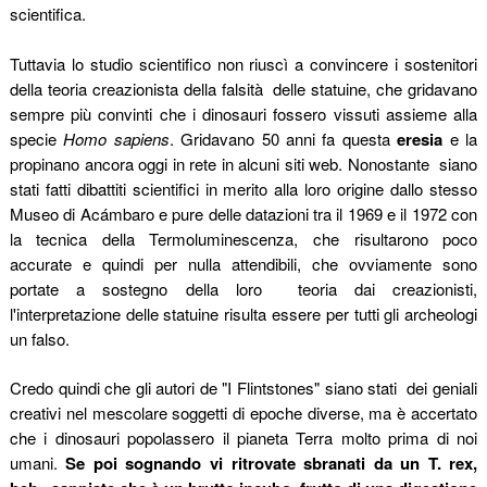
scientifica.
Tuttavia lo studio scientifico non riuscì a convincere i sostenitori
della teoria creazionista della falsità
delle statuine, che gridavano
sempre più convinti che i dinosauri fossero vissuti assieme alla
specie
Homo sapiens
. Gridavano 50 anni fa questa
eresia
e la
propinano ancora oggi in rete in alcuni siti web.
Nonostante
siano
stati fatti dibattiti scientifici in merito alla loro origine dallo stesso
Museo di Acámbaro e pure delle datazioni tra il 1969 e il 1972 con
la tecnica della Termoluminescenza, che risultarono poco
accurate e quindi per nulla attendibili, che ovviamente sono
portate a sostegno della loro
teoria dai creazionisti,
l'interpretazione delle statuine risulta essere per tutti gli archeologi
un falso.
Credo quindi che gli autori de "I Flintstones" siano stati
dei geniali
creativi nel mescolare soggetti di epoche diverse, ma è accertato
che i dinosauri popolassero il pianeta Terra molto prima di noi
umani.
Se poi sognando vi ritrovate sbranati da un T. rex,