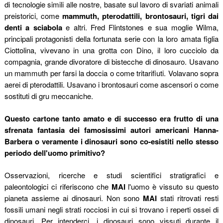
di tecnologie simili alle nostre, basate sul lavoro di svariati animali
preistorici, come
mammuth, pterodattili, brontosauri, tigri dai
denti a sciabola
e altri. Fred Flintstones e sua moglie Wilma,
principali protagonisti della fortunata serie con la loro amata figlia
Ciottolina, vivevano in una grotta con Dino, il loro cucciolo da
compagnia, grande divoratore di bistecche di dinosauro. Usavano
un mammuth per farsi la doccia o come tritarifiuti. Volavano sopra
aerei di pterodattili. Usavano i brontosauri come ascensori o come
sostituti di gru meccaniche.
Questo cartone tanto amato e di successo era frutto di una
sfrenata fantasia dei famosissimi autori americani Hanna-
Barbera o veramente i dinosauri sono co-esistiti nello stesso
periodo dell'uomo primitivo?
Osservazioni, ricerche e studi scientifici stratigrafici e
paleontologici ci riferiscono che
MAI
l'uomo è vissuto su questo
pianeta assieme ai dinosauri.
Non sono
MAI
stati ritrovati resti
fossili umani negli strati rocciosi in cui si trovano i reperti ossei di
dinosauri. Per intenderci, i dinosauri sono vissuti durante il