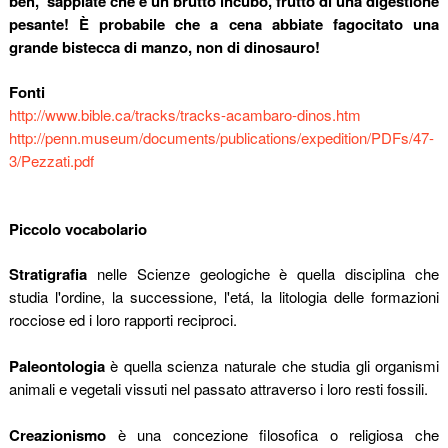
beh
,
sappiate che è un brutto incubo, frutto di una digestione
pesante! È probabile che a cena abbiate fagocitato una
grande bistecca di manzo, non di dinosauro!
Fonti
http://www.bible.ca/tracks/tracks-acambaro-dinos.htm
http://penn.museum/documents/publications/expedition/PDFs/47-
3/Pezzati.pdf
Piccolo vocabolario
Stratigrafia
nelle Scienze geologiche è quella disciplina che
studia l'ordine, la successione, l'etá, la litologia delle formazioni
rocciose ed i loro rapporti reciproci.
Paleontologia
è quella scienza naturale che studia gli organismi
animali e vegetali vissuti nel passato attraverso i loro resti fossili.
Creazionismo
è una concezione filosofica o religiosa che