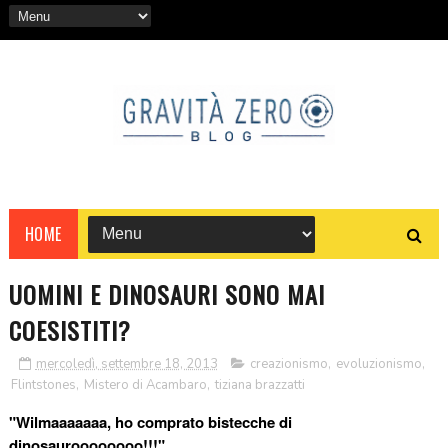
HOME
UOMINI E DINOSAURI SONO MAI
COESISTITI?
mercoledì, settembre 18, 2013
creazionismo
,
evoluzionismo
,
Flintstones
,
Mistero di Acambaro
,
tiziana brazzatti
"Wilmaaaaaaa, ho comprato bistecche di
dinosauroooooooo!!!"