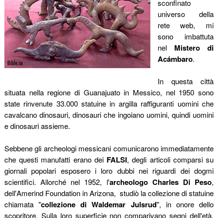
sconfinato
universo della
rete web, mi
sono imbattuta
nel
Mistero di
Acámbaro
.
In questa città
situata nella regione di Guanajuato in Messico, nel 1950 sono
state rinvenute 33.000 statuine in argilla raffiguranti uomini che
cavalcano dinosauri, dinosauri che ingoiano uomini, quindi uomini
e dinosauri assieme.
Sebbene gli archeologi messicani comunicarono immediatamente
che questi manufatti erano dei
FALSI
, degli articoli comparsi su
giornali popolari esposero i loro dubbi nei riguardi dei dogmi
scientifici. Allorché nel 1952, l'
archeologo Charles Di Peso
,
dell'Amerind Foundation in Arizona,
studiò la collezione di statuine
chiamata "
collezione di Waldemar Julsrud
", in onore dello
scopritore. Sulla loro superficie non comparivano segni dell'età,