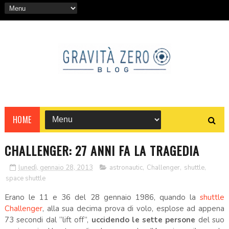
HOME
CHALLENGER: 27 ANNI FA LA TRAGEDIA
lunedì, gennaio 28, 2013
astronautic
,
Challenger
,
shuttle
,
space shuttle
Erano le 11 e 36 del 28 gennaio 1986, quando la
shuttle
Challenger
, alla sua decima prova di volo, esplose ad appena
73 secondi dal “lift off”,
uccidendo le sette persone
del suo