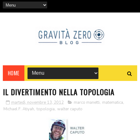
HOME
IL DIVERTIMENTO NELLA TOPOLOGIA
martedì, novembre 13, 2012
marco manetti
,
matematica
,
Michael F. Atiyah
,
topologia
,
walter caputo