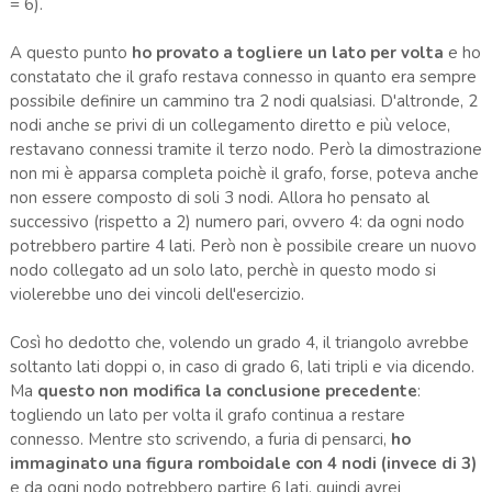
= 6).
A questo punto
ho provato a togliere un lato per volta
e ho
constatato che il grafo restava connesso in quanto era sempre
possibile definire un cammino tra 2 nodi qualsiasi. D'altronde, 2
nodi anche se privi di un collegamento diretto e più veloce,
restavano connessi tramite il terzo nodo. Però la dimostrazione
non mi è apparsa completa poichè il grafo, forse, poteva anche
non essere composto di soli 3 nodi. Allora ho pensato al
successivo (rispetto a 2) numero pari, ovvero 4: da ogni nodo
potrebbero partire 4 lati. Però non è possibile creare un nuovo
nodo collegato ad un solo lato, perchè in questo modo si
violerebbe uno dei vincoli dell'esercizio.
Così ho dedotto che, volendo un grado 4, il triangolo avrebbe
soltanto lati doppi o, in caso di grado 6, lati tripli e via dicendo.
Ma
questo non modifica la conclusione precedente
:
togliendo un lato per volta il grafo continua a restare
connesso. Mentre sto scrivendo, a furia di pensarci,
ho
immaginato una figura romboidale con 4 nodi (invece di 3)
e da ogni nodo potrebbero partire 6 lati, quindi avrei