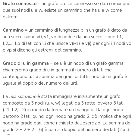
Grafo connesso
= un grafo si dice connesso se dati comunque
due suoi nodi u e w, esiste un cammino che ha u e w come
estremi.
Cammino
= un cammino di lunghezza p in un grafo è dato da
una successione v0, v1, vp di nodi e da una successione L1,
L2,...., Lp di lati con Li che unisce v(i-1) e v(i) per ogni i. I nodi v0
e vp si dicono gli estremi del cammino.
Grado di u in gamma
= se u è un nodo di un grafo gamma,
chiameremo grado di u in gamma il numero di lati che
contengono u. La somma dei gradi di tutti i nodi di un grafo è
uguale al doppio del numero dei lati.
La
mia soluzione
è stata immaginare inizialmente un grafo
composto da 3 nodi (u, v, w) legati da 3 rette, ovvero 3 lati
(L1, L2, L3) in modo da formare un triangolo. Da ogni nodo
partono 2 lati, quindi ogni nodo ha grado 2: ciò implica che ogni
nodo ha grado pari, come richiesto dall'esercizio. La somma dei
gradi (2 + 2 + 2 = 6) è pari al doppio del numero dei lati (2 x 3