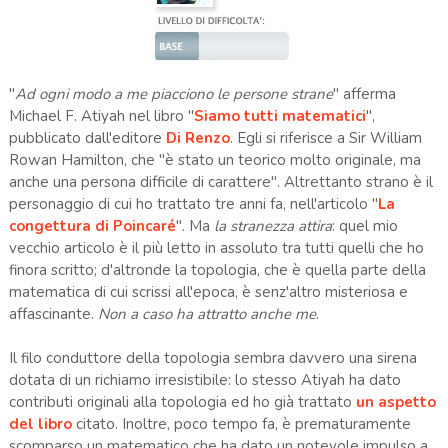
"
Ad ogni modo a me piacciono le persone strane
" afferma
Michael F. Atiyah nel libro "
Siamo tutti matematici
",
pubblicato dall'editore
Di Renzo
. Egli si riferisce a Sir William
Rowan Hamilton, che "è stato un teorico molto originale, ma
anche una persona difficile di carattere". Altrettanto strano è il
personaggio di cui ho trattato tre anni fa, nell'articolo "
La
congettura di Poincaré
". Ma
la stranezza attira
: quel mio
vecchio articolo è il più letto in assoluto tra tutti quelli che ho
finora scritto; d'altronde la topologia, che è quella parte della
matematica di cui scrissi all'epoca, è senz'altro misteriosa e
affascinante.
Non a caso ha attratto anche me
.
Il filo conduttore della topologia sembra davvero una sirena
dotata di un richiamo irresistibile: lo stesso Atiyah ha dato
contributi originali alla topologia ed ho già trattato
un aspetto
del libro
citato. Inoltre, poco tempo fa, è prematuramente
scomparso un matematico che ha dato un notevole impulso a