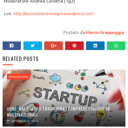
Moderatore Andrea Covotta (Tg2)
Link:
http://associazionevinagre.wordpress.com
Postato da
Marco Grappeggia
RELATED POSTS
innovazione
OONE: DAL VENETO TRASFORMA LE IMPRESE ITALIANE IN
MULTINAZIONALI
SEPTEMBER 17, 2018