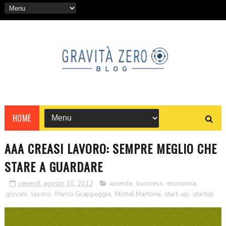
HOME
AAA CREASI LAVORO: SEMPRE MEGLIO CHE
STARE A GUARDARE
venerdì, agosto 10, 2012
aziende
,
business
,
economia
,
giovani
,
lavoro
,
Marco Grappeggia
,
Michel Martone
,
start-up
,
startup