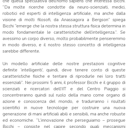
che quella speculativa dell’homo sapiens che interessa Bicchi.
“Da molte ricerche condotte da neuro-scienziati, medici,
robotici ed esperti di intelligenza artificiale, ma anche dalla
visione di molti filosofi, da Anassagora a Bergson” spiega
Bicchi “emerge che la nostra stessa struttura fisica determina in
modo fondamentale le caratteristiche dell’intelligenza.”. Se
avessimo un corpo diverso, molto probabilmente penseremmo
in modo diverso, e il nostro stesso concetto di intelligenza
sarebbe differente.
Un modello artificiale delle nostre prestazioni cognitive
definite ‘intelligenti’, quindi, deve tenere conto di queste
caratteristiche fisiche e tentare di riprodurle nei loro tratti
essenziali”. Nei prossimi 5 anni, il professor Bicchi e il gruppo di
scienziati e ricercatori dell’IIT e del Centro Piaggio si
concentreranno quindi sul ruolo della mano come organo di
azione e conoscenza del mondo, e tradurranno i risultati
scientifici in nuove tecnologie per costruire una nuova
generazione di mani artificiali abili e sensibili, ma anche robuste
ed economiche. “L’innovazione che perseguiamo – prosegue
Bicchi – consiste nel capire secondo quali meccanismi