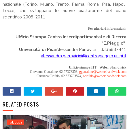
nazionale (Torino, Milano, Trento, Parma, Roma, Pisa, Napoli,
Lecce) che sviluppano le nuove piattaforme del piano
scientifico 2009-2011.
Per ulteriori informazioni:
Ufficio Stampa Centro Interdipartimentale di Ricerca
"E.Piaggio"
Università di Pisa
Alessandra Parravicini, 3335887441
alessandra.parravicini@centropiaggio.unipi.it
Ufficio stampa IIT - Weber Shandwick
Giovanna Giacalone, 02.57378353,
ggiacalone@webershandwick.com
Cristiana Ciofalo, 02.573783574,
cciofalo@webershandwick.com
RELATED POSTS
robotica