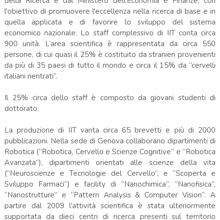
della Ricerca e dal Ministero dell'Economia e Finanze, con
l'obiettivo di promuovere l'eccellenza nella ricerca di base e in
quella applicata e di favorire lo sviluppo del sistema
economico nazionale. Lo staff complessivo di IIT conta circa
900 unità. L’area scientifica è rappresentata da circa 550
persone, di cui quasi il 25% è costituito da stranieri provenienti
da più di 35 paesi di tutto il mondo e circa il 15% da “cervelli
italiani rientrati”.
Il 25% circa dello staff è composto da giovani studenti di
dottorato.
La produzione di IIT vanta circa 65 brevetti e più di 2000
pubblicazioni. Nella sede di Genova collaborano dipartimenti di
Robotica (“Robotica, Cervello e Scienze Cognitive” e “Robotica
Avanzata”), dipartimenti orientati alle scienze della vita
(“Neuroscienze e Tecnologie del Cervello”, e “Scoperta e
Sviluppo Farmaci”) e facility di “Nanochimica”, “Nanofisica”,
“Nanostrutture” e “Pattern Analysis & Computer Vision”. A
partire dal 2009 l’attività scientifica è stata ulteriormente
supportata da dieci centri di ricerca presenti sul territorio