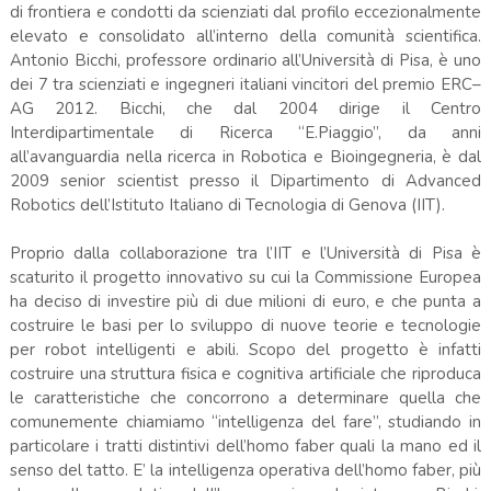
di frontiera e condotti da scienziati dal profilo eccezionalmente
elevato e consolidato all’interno della comunità scientifica.
Antonio Bicchi, professore ordinario all’Università di Pisa, è uno
dei 7 tra scienziati e ingegneri italiani vincitori del premio ERC–
AG 2012. Bicchi, che dal 2004 dirige il Centro
Interdipartimentale di Ricerca “E.Piaggio”, da anni
all’avanguardia nella ricerca in Robotica e Bioingegneria, è dal
2009 senior scientist presso il Dipartimento di Advanced
Robotics dell’Istituto Italiano di Tecnologia di Genova (IIT).
Proprio dalla collaborazione tra l’IIT e l’Università di Pisa è
scaturito il progetto innovativo su cui la Commissione Europea
ha deciso di investire più di due milioni di euro, e che punta a
costruire le basi per lo sviluppo di nuove teorie e tecnologie
per robot intelligenti e abili. Scopo del progetto è infatti
costruire una struttura fisica e cognitiva artificiale che riproduca
le caratteristiche che concorrono a determinare quella che
comunemente chiamiamo “intelligenza del fare”, studiando in
particolare i tratti distintivi dell’homo faber quali la mano ed il
senso del tatto. E’ la intelligenza operativa dell’homo faber, più