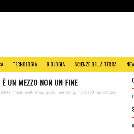
CA
TECNOLOGIA
BIOLOGIA
SCIENZE DELLA TERRA
NE
 È UN MEZZO NON UN FINE
edutainment
,
elettronica
,
gioco
,
marketing
,
microsoft
,
tecnologia
,
E