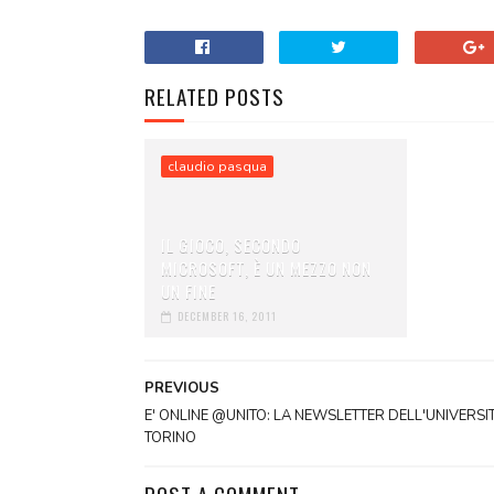
RELATED POSTS
claudio pasqua
IL GIOCO, SECONDO
MICROSOFT, È UN MEZZO NON
UN FINE
DECEMBER 16, 2011
PREVIOUS
E' ONLINE @UNITO: LA NEWSLETTER DELL'UNIVERSIT
TORINO