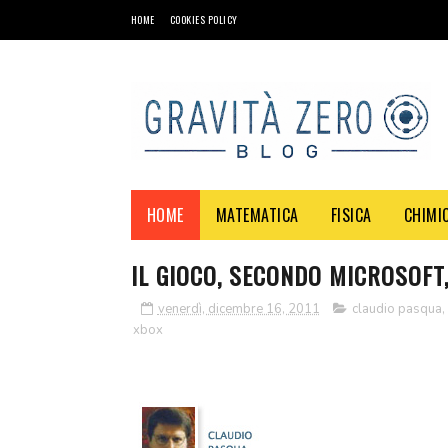
HOME
COOKIES POLICY
HOME
MATEMATICA
FISICA
CHIMI
IL GIOCO, SECONDO MICROSOFT,
venerdì, dicembre 16, 2011
claudio pasqua
,
xbox