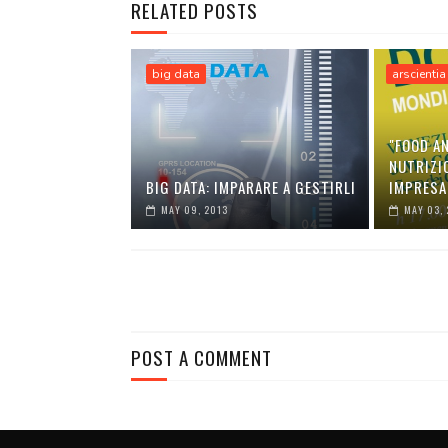
RELATED POSTS
big data
arscientia
"FOOD AN
NUTRIZIO
BIG DATA: IMPARARE A GESTIRLI
IMPRESA
MAY 09, 2013
MAY 03, 
POST A COMMENT