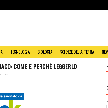
CA
TECNOLOGIA
BIOLOGIA
SCIENZE DELLA TERRA
NE
MACO: COME E PERCHÉ LEGGERLO
caruso
E