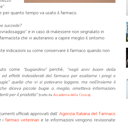
tilizzo
ne”
e per quanto tempo va usato il farmaco.
che succede?
sovradosaggio” e in caso di malessere non segnalato in
 farmacista che vi aiuteranno a capire meglio il sintomo
ste indicazioni su come conservare il farmaco quando non
sciuto come
“bugiardino”
perché
, “negli anni boom della
 ed effetti indesiderati del farmaco per esaltarne i pregi e
bugie” quelle che vi si potevano leggere, ma nell’insieme il
o” che diceva piccole bugie o, meglio, ometteva informazioni
ti per il prodotto”
.
(tratto da
Accademia della Crusca
)
ocumenti ufficiali approvati dall’
Agenzia Italiana del Farmaco
r i
farmaci veterinari
e le informazioni vengono revisionate