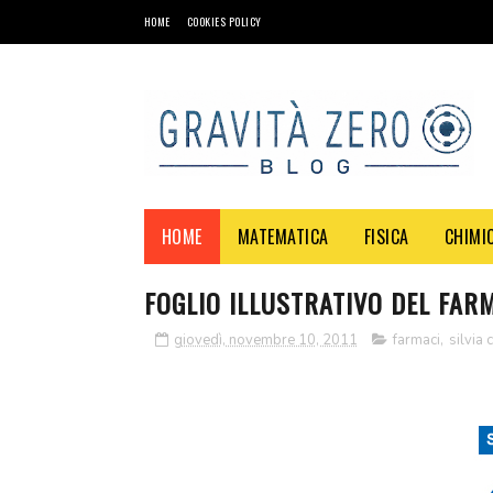
HOME
COOKIES POLICY
HOME
MATEMATICA
FISICA
CHIMI
FOGLIO ILLUSTRATIVO DEL FAR
giovedì, novembre 10, 2011
farmaci
,
silvia 