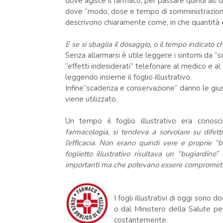
dove agisce il farmaco, per passare quindi all’ u
dove “modo, dose e tempo di somministrazio
descrivono chiaramente come, in che quantità 
E se si sbaglia il dosaggio, o il tempo indicato 
Senza allarmarsi è utile leggere i sintomi da “
“effetti indesiderati” telefonare al medico e al
leggendo insieme il foglio illustrativo.
Infine“scadenza e conservazione” danno le giu
viene utilizzato.
Un tempo il foglio illustrativo era cono
farmacologia, si tendeva a sorvolare su difetti
l’efficacia. Non erano quindi vere e proprie “
foglietto illustrativo risultava un “bugiardin
importanti ma che potevano essere comprometten
I fogli illustrativi di oggi sono d
o dal Ministero della Salute pe
costantemente.