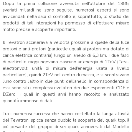
Dopo la prima collisione avvenuta nell’ottobre del 1985,
svariati miliardi ne sono seguite, numerosi esperti si sono
avvicendati nella sala di controllo e, soprattutto, lo studio dei
prodotti di tali interazioni ha permesso di effettuare misure
molto precise e scoperte importanti.
Il Tevatron accelerava a velocità prossime a quelle della luce
protoni e anti-protoni (particelle uguali ai protoni ma dotate di
carica elettrica contraria) lungo un anello di 6,3 km. I due fasci
di particelle raggiungevano ciascuno un’energia di 1TeV (Tera-
electronvolt: unità di misura dell’energia usata a livello
particellare), quindi 2TeV nel centro di massa, e si scontravano
l’uno contro l’altro in due punti dell’anello. In corrispondenza di
essi sono siti i complessi rivelatori dei due esperimenti CDF e
DZero, i quali in questi anni hanno raccolto e analizzato
quantità immense di dati.
Tra i numerosi successi che hanno costellato la lunga attività
del Tevatron, spicca senza dubbio la scoperta del quark top, il
più pesante del gruppo di sei quark annoverati dal Modello