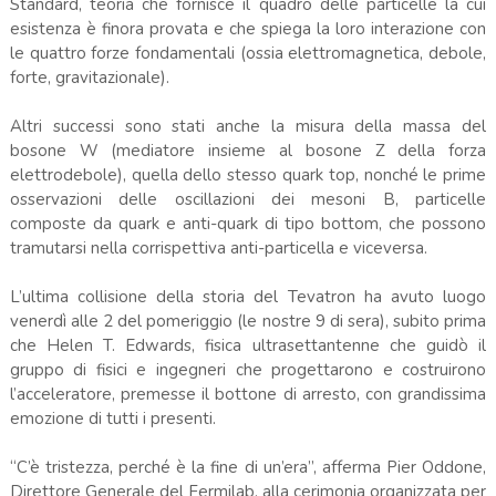
Standard, teoria che fornisce il quadro delle particelle la cui
esistenza è finora provata e che spiega la loro interazione con
le quattro forze fondamentali (ossia elettromagnetica, debole,
forte, gravitazionale).
Altri successi sono stati anche la misura della massa del
bosone W (mediatore insieme al bosone Z della forza
elettrodebole), quella dello stesso quark top, nonché le prime
osservazioni delle oscillazioni dei mesoni B, particelle
composte da quark e anti-quark di tipo bottom, che possono
tramutarsi nella corrispettiva anti-particella e viceversa.
L’ultima collisione della storia del Tevatron ha avuto luogo
venerdì alle 2 del pomeriggio (le nostre 9 di sera), subito prima
che Helen T. Edwards, fisica ultrasettantenne che guidò il
gruppo di fisici e ingegneri che progettarono e costruirono
l’acceleratore, premesse il bottone di arresto, con grandissima
emozione di tutti i presenti.
“C’è tristezza, perché è la fine di un’era”, afferma Pier Oddone,
Direttore Generale del Fermilab, alla cerimonia organizzata per