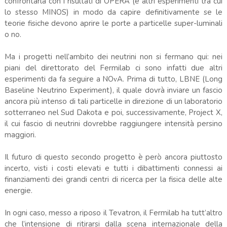
confrontarla con i risultati di OPERA (e altri esperimenti tra cui
lo stesso MINOS) in modo da capire definitivamente se le
teorie fisiche devono aprire le porte a particelle super-luminali
o no.
Ma i progetti nell’ambito dei neutrini non si fermano qui: nei
piani del direttorato del Fermilab ci sono infatti due altri
esperimenti da fa seguire a NOνA. Prima di tutto, LBNE (Long
Baseline Neutrino Experiment), il quale dovrà inviare un fascio
ancora più intenso di tali particelle in direzione di un laboratorio
sotterraneo nel Sud Dakota e poi, successivamente, Project X,
il cui fascio di neutrini dovrebbe raggiungere intensità persino
maggiori.
Il futuro di questo secondo progetto è però ancora piuttosto
incerto, visti i costi elevati e tutti i dibattimenti connessi ai
finanziamenti dei grandi centri di ricerca per la fisica delle alte
energie.
In ogni caso, messo a riposo il Tevatron, il Fermilab ha tutt’altro
che l’intensione di ritirarsi dalla scena internazionale della