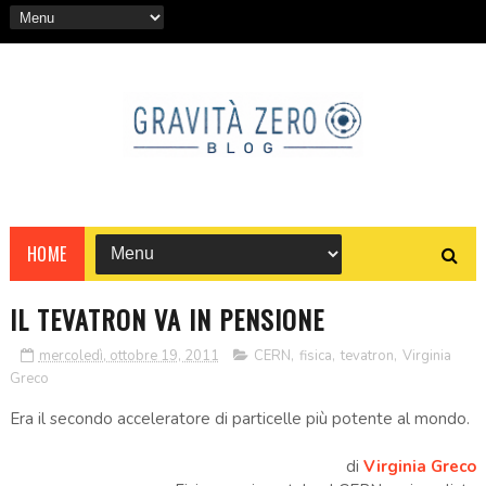
HOME
IL TEVATRON VA IN PENSIONE
mercoledì, ottobre 19, 2011
CERN
,
fisica
,
tevatron
,
Virginia
Greco
Era il secondo acceleratore di particelle più potente al mondo.
di
Virginia Greco