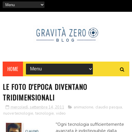
HOME
LE FOTO D'EPOCA DIVENTANO
TRIDIMENSIONALI
mercoledì, settembre 14, 2011
animazione
,
claudio pasqua
,
nuove tecnologie
,
tecnologie
,
video
"Ogni tecnologia sufficientemente
avanzata è indistinguibile dalla