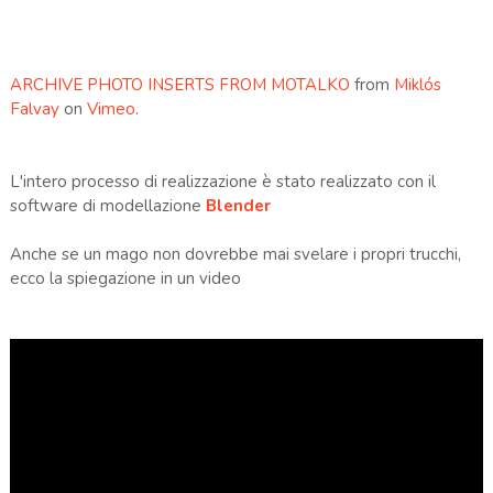
ARCHIVE PHOTO INSERTS FROM MOTALKO
from
Miklós
Falvay
on
Vimeo
.
L'intero processo di realizzazione è stato realizzato con il
software di modellazione
Blender
Anche se un mago non dovrebbe mai svelare i propri trucchi,
ecco la spiegazione in un video