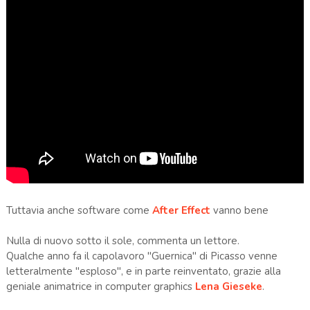
Tuttavia anche software come
After Effect
vanno bene
Nulla di nuovo sotto il sole, commenta un lettore.
Qualche anno fa il capolavoro "Guernica" di Picasso venne
letteralmente "esploso", e in parte reinventato, grazie alla
geniale animatrice in computer graphics
Lena Gieseke
.