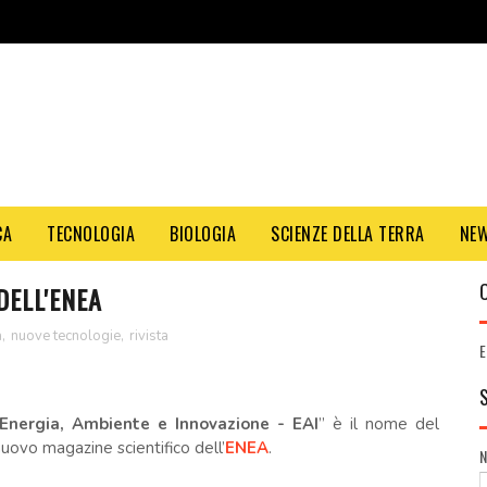
CA
TECNOLOGIA
BIOLOGIA
SCIENZE DELLA TERRA
NE
DELL'ENEA
a
,
nuove tecnologie
,
rivista
E
Energia, Ambiente e Innovazione - EAI
” è il nome del
uovo magazine scientifico dell’
ENEA
.