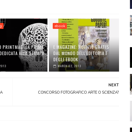
ng
ebook
D PRINTMAG: LA PRIMA
E.MAGAZINE: NOTIZIE GRATIS
 DEDICATA ALLA STAMPA
DAL MONDO DELL'EDITORIA E
DEGLI EBOOK
 2013
MARCH 02, 2013
NEXT
LA
CONCORSO FOTOGRAFICO ARTE O SCIENZA?