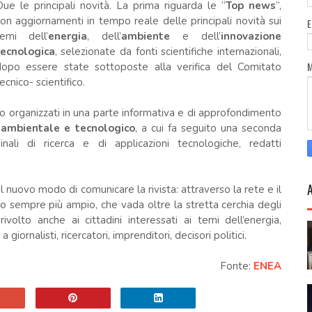
ue le principali novità. La prima riguarda le “
Top news
”,
on aggiornamenti in tempo reale delle principali novità sui
temi dell’
energia
, dell’
ambiente
e dell’
innovazione
tecnologica
, selezionate da fonti scientifiche internazionali,
opo essere state sottoposte alla verifica del Comitato
ecnico- scientifico.
o organizzati in una parte informativa e di approfondimento
ambientale e tecnologico
, a cui fa seguito una seconda
iginali di ricerca e di applicazioni tecnologiche, redatti
il nuovo modo di comunicare la rivista: attraverso la rete e il
o sempre più ampio, che vada oltre la stretta cerchia degli
volto anche ai cittadini interessati ai temi dell’energia,
iornalisti, ricercatori, imprenditori, decisori politici.
Fonte:
ENEA