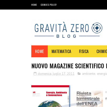
HOME
COOKIES POLICY
HOME
MATEMATICA
FISICA
CHIMI
NUOVO MAGAZINE SCIENTIFICO 
domenica, luglio 17, 2011
ambiente
,
energi
“
n